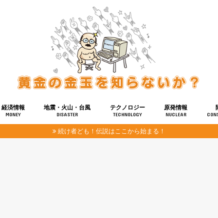
経済情報
地震・火山・台風
テクノロジー
原発情報
MONEY
DISASTER
TECHNOLOGY
NUCLEAR
CON
続け者ども！伝説はここから始まる！
報
健康
宇宙
奴ら
予知
洗脳