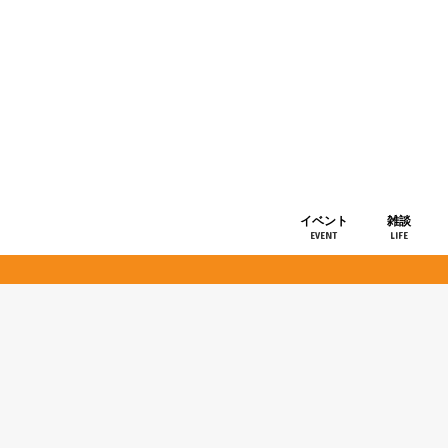
イベント
雑談
EVENT
LIFE
ショップ情
お知らせ