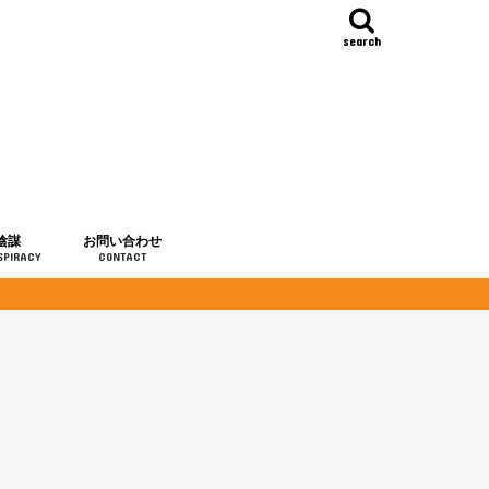
search
陰謀
お問い合わせ
SPIRACY
CONTACT
の歴史
・予言
メディア