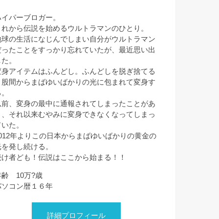
ハイパーブロガー。
これから伝説を始めるウルトラマンのひとり。
地球の生活になじんでしまい自分がウルトラマン
だったことをすっかり忘れていたが、最近思い出
した。
変身アイテムはふんどし。ふんどしを脱ぎ捨てる
と股間からまばゆいばかりの光に包まれて変身す
る。
以前、変身の最中に通報されてしまったことがあ
り、それ以来むやみに変身できなくなってしまっ
ていた。
2012年よりこの日本からまばゆいばかりの黄金の
光を発し続ける。
続け者ども！伝説はここから始まる！！
年齢 10万?歳
パソコン暦１６年
詳細プロフィール