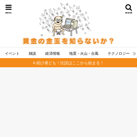
menu
search
イベント
雑談
経済情報
地震・火山・台風
テクノロジー
続け者ども！伝説はここから始まる！