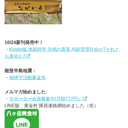
10/24新刊発売中！
・
Kindle版 地底科学 共鳴の真実 AI超管理社会か?それと
も進化か?
能登半島地震：
・
地球守活動募金先
メルマガ始めました:
・
サポーター会員募集中(月額777円）
LINE版 黄金村 隊員連絡網始めました（笑）