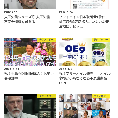
2017.4.17
2017.2.24
人工知能シリーズ② 人工知能、
ビットコイン日本取引量1位に。
不完全情報を越える
対応店舗2万店拡大。いよいよ普
及期に。ビッ…
テクノロジー
テクノロジー
2025.2.28
2025.6.13
祝！千鳥もDENBA購入！お笑い
祝！フリーオイル発売！ オイル
界浸透中
交換がいらなくなる不思議商品
OE9
テクノロジー
テクノロジー