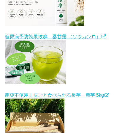
糖尿病予防効果抜群 桑甘露 （ソウカンロ）
農薬不使用！皮ごと食べられる長芋 新芋 5kg