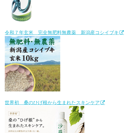
令和７年玄米 完全無肥料無農薬 新潟産コシイブキ
世界初 桑のひげ根から生まれたスキンケア