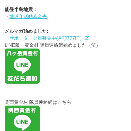
能登半島地震：
・
地球守活動募金先
メルマガ始めました:
・
サポーター会員募集中(月額777円）
LINE版 黄金村 隊員連絡網始めました（笑）
関西黄金村 隊員連絡網はこちら