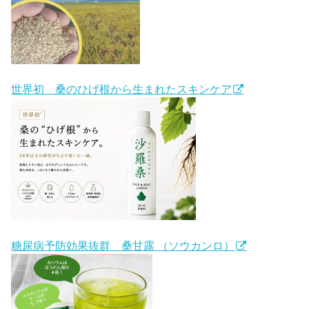
世界初 桑のひげ根から生まれたスキンケア
糖尿病予防効果抜群 桑甘露 （ソウカンロ）