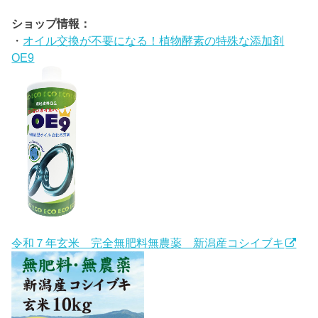
ショップ情報：
・
オイル交換が不要になる！植物酵素の特殊な添加剤
OE9
令和７年玄米 完全無肥料無農薬 新潟産コシイブキ