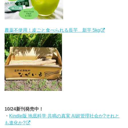
農薬不使用！皮ごと食べられる長芋 新芋 5kg
10/24新刊発売中！
・
Kindle版 地底科学 共鳴の真実 AI超管理社会か?それと
も進化か?