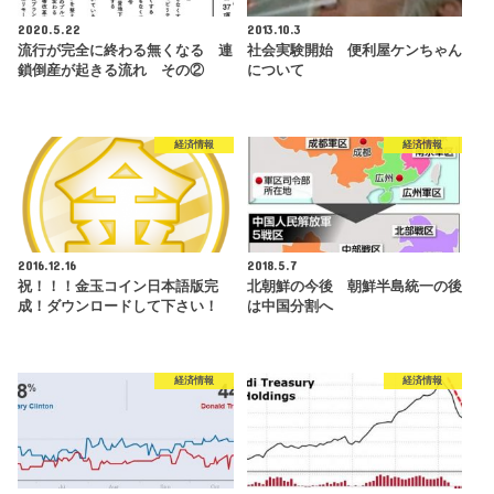
2020.5.22
2013.10.3
流行が完全に終わる無くなる 連
社会実験開始 便利屋ケンちゃん
鎖倒産が起きる流れ その②
について
経済情報
経済情報
2016.12.16
2018.5.7
祝！！！金玉コイン日本語版完
北朝鮮の今後 朝鮮半島統一の後
成！ダウンロードして下さい！
は中国分割へ
経済情報
経済情報