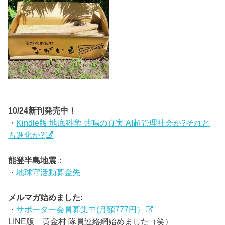
10/24新刊発売中！
・
Kindle版 地底科学 共鳴の真実 AI超管理社会か?それと
も進化か?
能登半島地震：
・
地球守活動募金先
メルマガ始めました:
・
サポーター会員募集中(月額777円）
LINE版 黄金村 隊員連絡網始めました（笑）