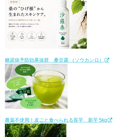
糖尿病予防効果抜群 桑甘露 （ソウカンロ）
農薬不使用！皮ごと食べられる長芋 新芋 5kg