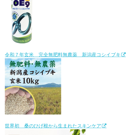
令和７年玄米 完全無肥料無農薬 新潟産コシイブキ
世界初 桑のひげ根から生まれたスキンケア