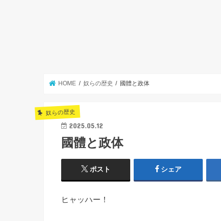
HOME
奴らの歴史
國體と政体
奴らの歴史
2025.05.12
國體と政体
ポスト
シェア
ヒャッハー！