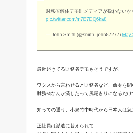
財務省解体デモ!!! メディアが扱わない
pic.twitter.com/m7E7DQ6ka8
— John Smith (@smith_john87277)
May 
最近起きてる財務省デモもそうですが。
ワタスから言わせると財務省など、命令を聞
財務省なんか潰したって尻尾きりになるだけ
知っての通り、小泉竹中時代から日本人は急
正社員は派遣に替えられて、