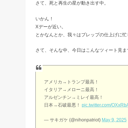
さて、死と再生の星が動き出す中。
いかん！
Xデーが近い。
とかなんとか、我々はプレップの仕上げに忙
さて、そんな中、今日はこんなツィート見ま
アメリカ→トランプ最高！
イタリア→メローニ最高！
アルゼンチン→ミレイ最高！
日本→石破最悪！
pic.twitter.com/OXxR
— サキガケ (@nihonpatriot)
May 9, 2025