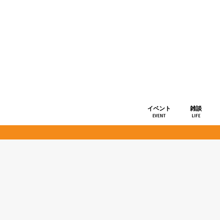
イベント
雑談
EVENT
LIFE
ショップ情
お知らせ