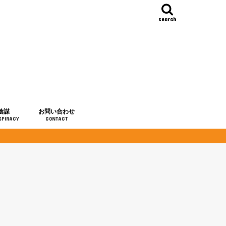
search
陰謀
お問い合わせ
SPIRACY
CONTACT
の歴史
・予言
メディア