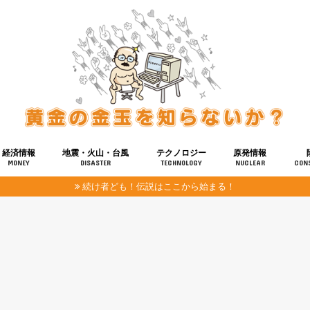
経済情報
地震・火山・台風
テクノロジー
原発情報
MONEY
DISASTER
TECHNOLOGY
NUCLEAR
CON
続け者ども！伝説はここから始まる！
報
健康
宇宙
奴ら
予知
洗脳