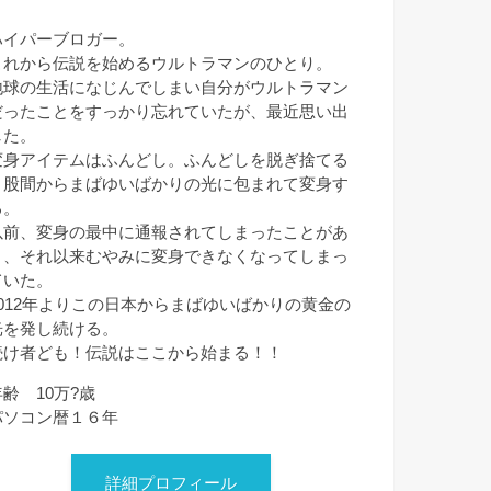
ハイパーブロガー。
これから伝説を始めるウルトラマンのひとり。
地球の生活になじんでしまい自分がウルトラマン
だったことをすっかり忘れていたが、最近思い出
した。
変身アイテムはふんどし。ふんどしを脱ぎ捨てる
と股間からまばゆいばかりの光に包まれて変身す
る。
以前、変身の最中に通報されてしまったことがあ
り、それ以来むやみに変身できなくなってしまっ
ていた。
2012年よりこの日本からまばゆいばかりの黄金の
光を発し続ける。
続け者ども！伝説はここから始まる！！
年齢 10万?歳
パソコン暦１６年
詳細プロフィール