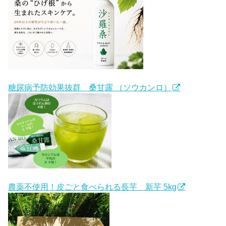
糖尿病予防効果抜群 桑甘露 （ソウカンロ）
農薬不使用！皮ごと食べられる長芋 新芋 5kg