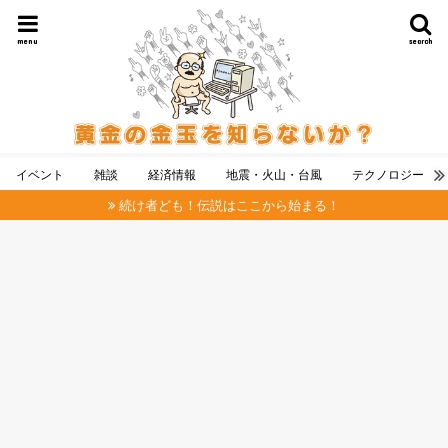
menu
search
イベント
雑談
経済情報
地震・火山・台風
テクノロジー
続け者ども！伝説はここから始まる！