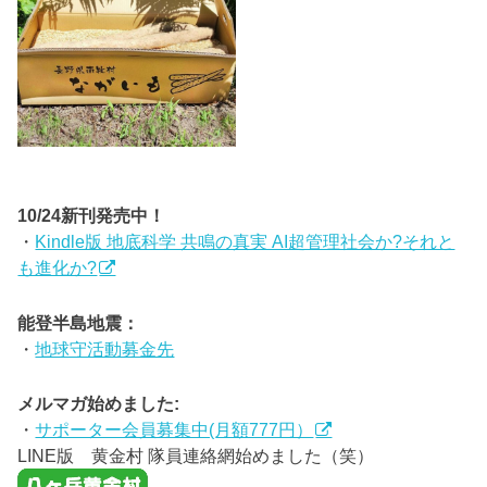
10/24新刊発売中！
・
Kindle版 地底科学 共鳴の真実 AI超管理社会か?それと
も進化か?
能登半島地震：
・
地球守活動募金先
メルマガ始めました:
・
サポーター会員募集中(月額777円）
LINE版 黄金村 隊員連絡網始めました（笑）