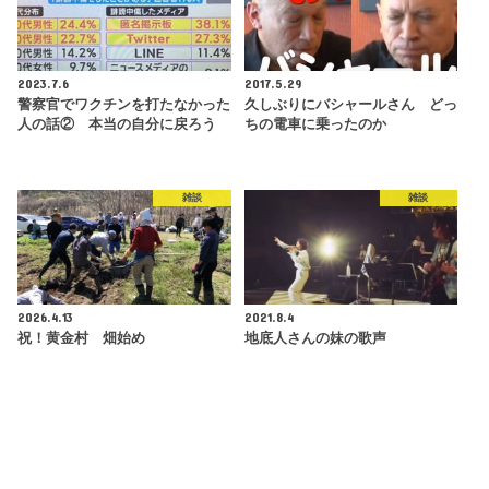
2023.7.6
2017.5.29
警察官でワクチンを打たなかった
久しぶりにバシャールさん どっ
人の話② 本当の自分に戻ろう
ちの電車に乗ったのか
雑談
雑談
2026.4.13
2021.8.4
祝！黄金村 畑始め
地底人さんの妹の歌声