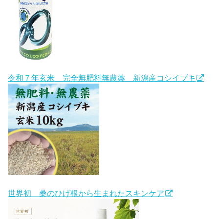
令和７年玄米 完全無肥料無農薬 新潟産コシイブキ
世界初 桑のひげ根から生まれたスキンケア