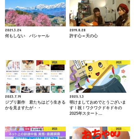
2021.3.24
2019.8.28
何もしない バシャール
許す心＝天の心
雑談
雑談
2023.7.19
2025.1.3
ジブリ新作 君たちはどう生きる
明けましておめでとうございま
かを見ますたが・・
す！祝！ワクワクドキドキの
2025年スタート…
雑談
雑談