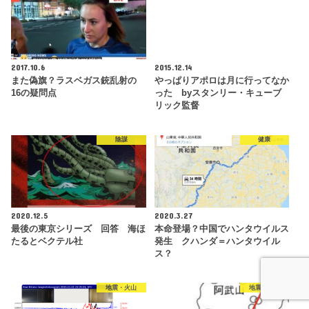
2017.10.6
2015.12.14
また偽旗？ラスベガス銃乱射の
やっぱりアポロは月に行ってなか
16の疑問点
った byスタンリー・キューブ
リック監督
陰謀
健康
2020.12.5
2020.3.27
最後の東京シリーズ 回答 海ほ
本命登場？中国でハンタウイルス
たるとベクテル社
発生 クハンダ＝ハンタウイル
ス？
地震・火山
地震・火山