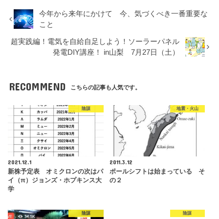
今年から来年にかけて 今、気づくべき一番重要な
こと
超実践編！電気を自給自足しよう！ソーラーパネル
発電DIY講座！ in山梨 7月27日（土）
RECOMMEND
こちらの記事も人気です。
陰謀
地震・火山
2021.12.1
2011.3.12
新株予定表 オミクロンの次はパ
ポールシフトは始まっている そ
イ（π）ジョンズ・ホプキンス大
の２
学
陰謀
陰謀