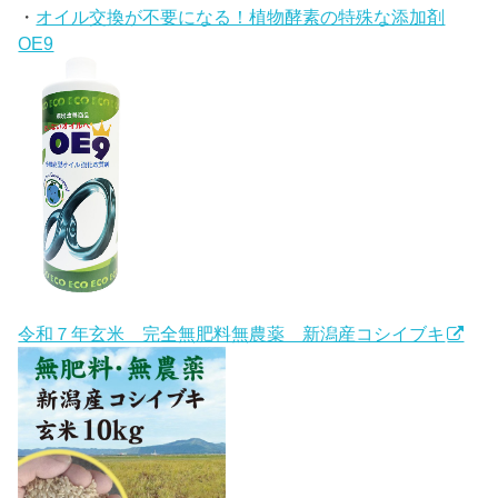
・
オイル交換が不要になる！植物酵素の特殊な添加剤
OE9
令和７年玄米 完全無肥料無農薬 新潟産コシイブキ