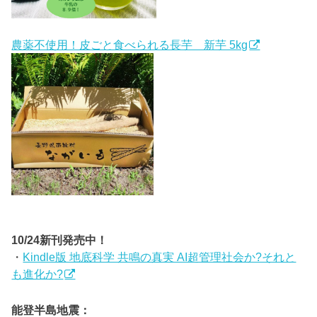
農薬不使用！皮ごと食べられる長芋 新芋 5kg
10/24新刊発売中！
・
Kindle版 地底科学 共鳴の真実 AI超管理社会か?それと
も進化か?
能登半島地震：