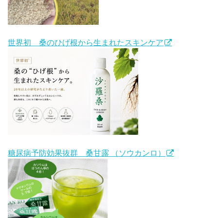
世界初 桑のひげ根から生まれたスキンケア
糖尿病予防効果抜群 桑甘露 （ソウカンロ）