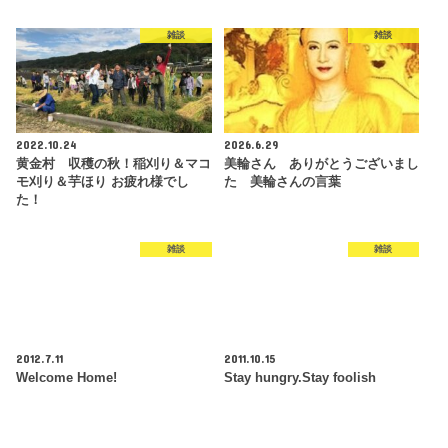
雑談
雑談
2022.10.24
2026.6.29
黄金村 収穫の秋！稲刈り＆マコ
美輪さん ありがとうございまし
モ刈り＆芋ほり お疲れ様でし
た 美輪さんの言葉
た！
雑談
雑談
2012.7.11
2011.10.15
Welcome Home!
Stay hungry.Stay foolish