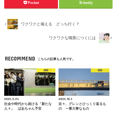
Pocket
feedly
ワクワクと備える どっち行く？
ワクワクな職業につくには
RECOMMEND
こちらの記事も人気です。
雑談
雑談
2023.5.24
2025.10.3
社会や時代から抜ける「新たな
近々、グレンとひっくり返るも
人々」 ばあちゃん予言
の 一番大事なもの