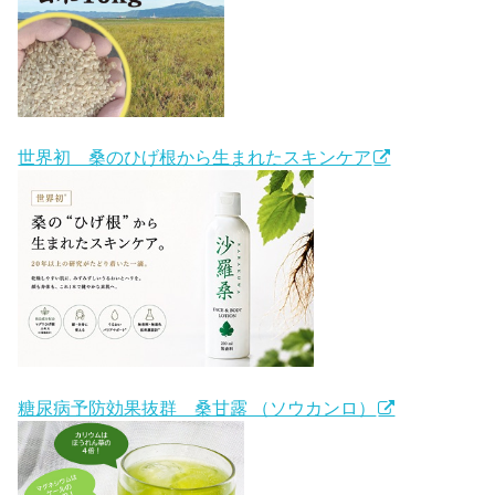
世界初 桑のひげ根から生まれたスキンケア
糖尿病予防効果抜群 桑甘露 （ソウカンロ）