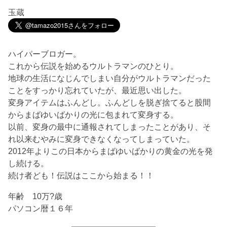
玉蔵
ハイパーブロガー。
これから伝説を始めるウルトラマンのひとり。
地球の生活になじんでしまい自分がウルトラマンだった
ことをすっかり忘れていたが、最近思い出した。
変身アイテムはふんどし。ふんどしを脱ぎ捨てると股間
からまばゆいばかりの光に包まれて変身する。
以前、変身の最中に通報されてしまったことがあり、そ
れ以来むやみに変身できなくなってしまっていた。
2012年よりこの日本からまばゆいばかりの黄金の光を発
し続ける。
続け者ども！伝説はここから始まる！！
年齢 10万?歳
パソコン暦１６年