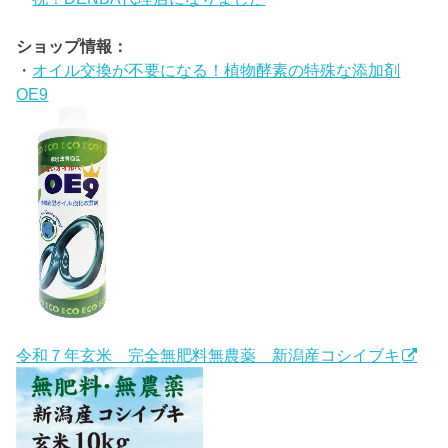
ショップ情報：
・
オイル交換が不要になる！植物酵素の特殊な添加剤
OE9
令和７年玄米 完全無肥料無農薬 新潟産コシイブキ