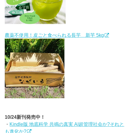
農薬不使用！皮ごと食べられる長芋 新芋 5kg
10/24新刊発売中！
・
Kindle版 地底科学 共鳴の真実 AI超管理社会か?それと
も進化か?