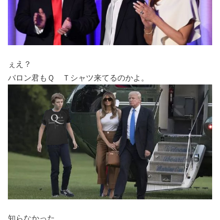
ぇえ？
バロン君もＱ Ｔシャツ来てるのかよ。
知らなかった。