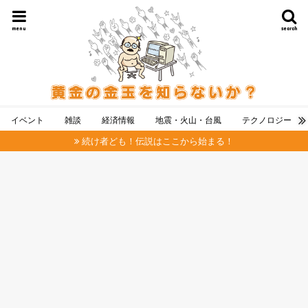
menu
search
イベント
雑談
経済情報
地震・火山・台風
テクノロジー
続け者ども！伝説はここから始まる！