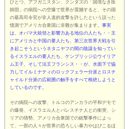
ひとつ、アフガニスタン、クンダズの「国境なき医
師団」の病院への空爆で世界が震撼すると、その国
の最高司令官が非人道的攻撃を許したという誤った
憶測でアメリカ合衆国に非難が集まります。
事実
は、オバマ大統領と影響力ある地位の人たち・・主
にアメリカと中国の要人たち、第三次世界大戦を引
き起こそうというネタニヤフの闇の陰謀を知ってい
るイスラエルの要人たち、ケンブリッジ公ウイリア
ム王子、そして法王フランシス・・が、水面下で協
力してイルミナティのロックフェラー分派とロスチ
ャイルド分派の広範囲の触手をすべて根絶しようと
しているのです。
その病院への攻撃、トルコのアンカラの平和デモで
の爆発、イスラエル人とパレスチナ人との衝突、シ
リアの情勢、アメリカ合衆国での銃撃事件によっ
て、一部の人々が世界の恐ろしい暴力やはびこるほ