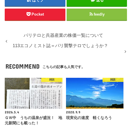
はてブ
送る
Pocket
feedly
パリテロと兵器産業の株価一覧について
113エコノミスト誌＝パリ襲撃テロでしょうか？
RECOMMEND
こちらの記事も人気です。
雑談
雑談
2026.5.4
2020.9.9
ＧＷ中 うちの温泉が盛況！ 地
現実化の速度 軽くなろう
元新聞にも載った！