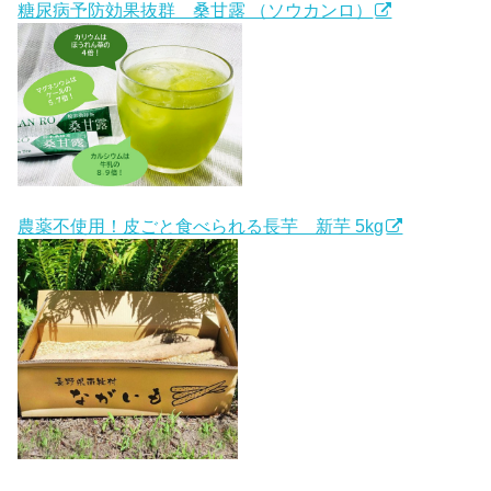
糖尿病予防効果抜群 桑甘露 （ソウカンロ）
農薬不使用！皮ごと食べられる長芋 新芋 5kg