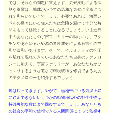
では、それらの問題に答えます。気候変動による深
刻な影響は、地球がかつての温和な気候に戻るにつ
れて和らいでいくでしょう。必要であれば、海面レ
ベルの島々にいる住人たちは危険を避けて十分な時
間をもって移転することになるでしょう。いま進行
中のあなたたちの宇宙ファミリーの助けには、ワク
チンやあらゆる汚染源の毒性成分による有害性の中
和や緩和があります。そして、イルミナティの抑圧
を離れて現れてきているあなたたち自身のテクノロ
ジーに加えて、宇宙ファミリーが、あなたたちがび
っくりするような速さで環境破壊を修復できる高度
のテクノロジーを紹介するでしょう。
蜂は戻ってきます。やがて、極地帯にいる気温上昇
に適応できないいくつかの動物種以外の野生生物は
持続可能な数にまで回復するでしょう。あなたたち
の社会の平和で信頼できる人間関係によって監視す