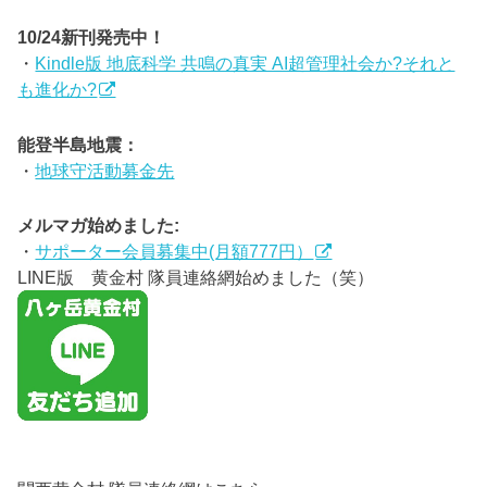
10/24新刊発売中！
・
Kindle版 地底科学 共鳴の真実 AI超管理社会か?それと
も進化か?
能登半島地震：
・
地球守活動募金先
メルマガ始めました:
・
サポーター会員募集中(月額777円）
LINE版 黄金村 隊員連絡網始めました（笑）