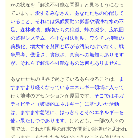
かの状況を「解決不可能な問題」と見るようになっ
ています。
愛するみなさん、あなたたちの心配して
いること、それには気候変動の影響や清浄な水の不
足、森林破壊、動物たちの絶滅、蜂の減少、広範囲
の監視システム、不正な司法制度、ワクチン接種の
義務化、増大する貧困と広がる汚染だけでなく、戦
争思考、傲慢さ、貪欲さ、真実への無知もあります
が、それらで解決不可能なものは何もありません。
あなたたちの世界で起きているあらゆることは、
ま
すますより軽くなっているエネルギー領域に入って
行く地球のアセンションが原因です。
そこではネガ
ティビティ（破壊的エネルギー）に基づいた活動
は、ますます急速に、はっきりとそのエネルギーを
使い果たしつつあります。
けれども、一部の人々の
間では、これが“世界の終末”が間近い証拠だと思われ
ています。あなたたちがそのようなことを信じない