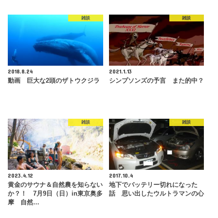
雑談
雑談
2018.8.24
2021.1.13
動画 巨大な2頭のザトウクジラ
シンプソンズの予言 また的中？
雑談
雑談
2023.4.12
2017.10.4
黄金のサウナ＆自然農を知らない
地下でバッテリー切れになった
か？！ 7月9日（日）in東京奥多
話 思い出したウルトラマンの心
摩 自然…