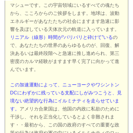
マシューです。この宇宙領域にいるすべての魂たち
から、こころからのご挨拶をします。地球は、波動
エネルギーがあなたたちの社会にますます急速に影
響を及ぼしている天体次元の軌道に入っています。
リニアル（線形）時間が“バリバリと砕けて”いる
の
で、あなたたちの世界のあらゆるものが、回復、解
決あるいは最終段階へと急速に推し進められ、第三
密度のカルマ経験がますます早く完了に向かって進
んでいます。
この加速運動によって、ニューヨークやワシントン
DCにわずかに残っている支配にしがみつこうと、見
境ない絶望的な行為にイルミナティを走らせていま
す。
アメリカ合衆国は、他国の内政に私欲のために
干渉し、それを正当化しているとよく非難されま
す・・最初から、この国の政府のすべての重要な政
策や行為は政府や軍の中にいるイルミナティのロッ