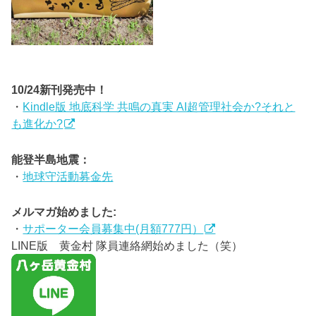
10/24新刊発売中！
・
Kindle版 地底科学 共鳴の真実 AI超管理社会か?それと
も進化か?
能登半島地震：
・
地球守活動募金先
メルマガ始めました:
・
サポーター会員募集中(月額777円）
LINE版 黄金村 隊員連絡網始めました（笑）