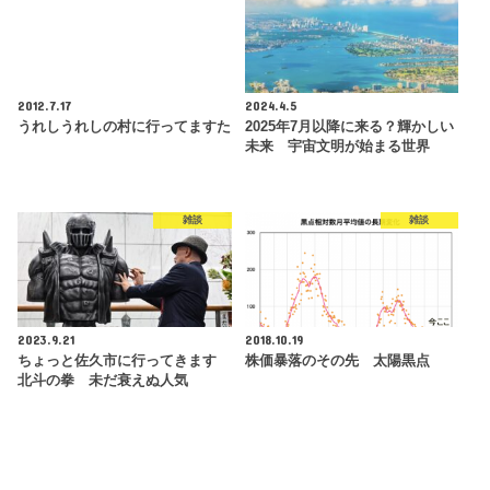
2012.7.17
2024.4.5
うれしうれしの村に行ってますた
2025年7月以降に来る？輝かしい
未来 宇宙文明が始まる世界
雑談
雑談
2023.9.21
2018.10.19
ちょっと佐久市に行ってきます
株価暴落のその先 太陽黒点
北斗の拳 未だ衰えぬ人気