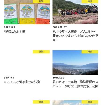
雑談
雑談
2022.8.3
2025.10.27
地球はカルト星
祝！今年も大豊作 どんだけ〜
黄金のさつまいもを知らないか発
売！
雑談
雑談
2014.9.1
2017.1.20
コスモスと引き寄せの法則
君の名はモデル地 諏訪湖隠れス
ポット 御野立（おのだち）公園
雑談
雑談