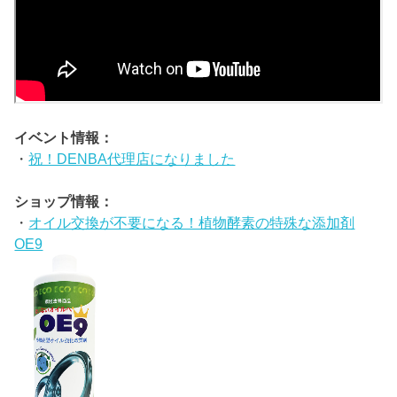
イベント情報：
・
祝！DENBA代理店になりました
ショップ情報：
・
オイル交換が不要になる！植物酵素の特殊な添加剤
OE9