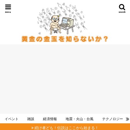
menu
search
イベント
雑談
経済情報
地震・火山・台風
テクノロジー
続け者ども！伝説はここから始まる！