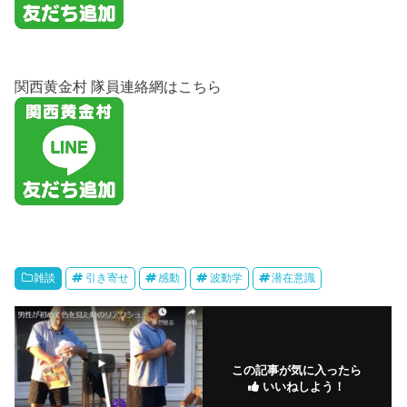
関西黄金村 隊員連絡網はこちら
雑談
引き寄せ
感動
波動学
潜在意識
この記事が気に入ったら
いいねしよう！