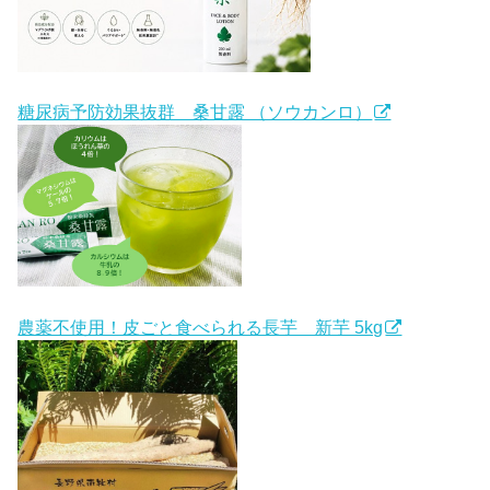
糖尿病予防効果抜群 桑甘露 （ソウカンロ）
農薬不使用！皮ごと食べられる長芋 新芋 5kg