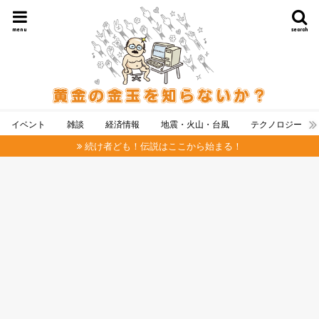
menu
search
イベント
雑談
経済情報
地震・火山・台風
テクノロジー
続け者ども！伝説はここから始まる！