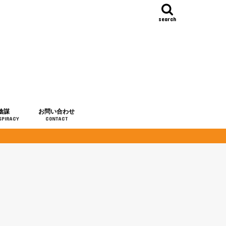
search
陰謀
お問い合わせ
SPIRACY
CONTACT
の歴史
・予言
メディア