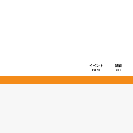
イベント
雑談
EVENT
LIFE
ショップ情
お知らせ