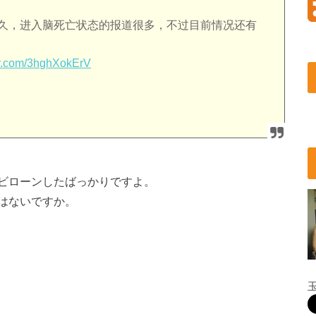
久，进入脑死亡状态的报道很多，不过目前情况还有
ter.com/3hghXokErV
ビローンしたばっかりですよ。
はないですか。