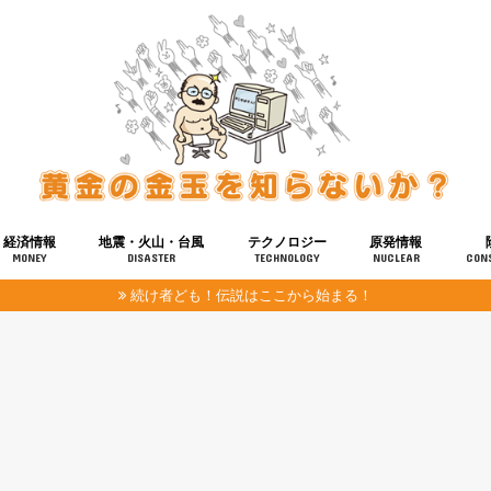
経済情報
地震・火山・台風
テクノロジー
原発情報
MONEY
DISASTER
TECHNOLOGY
NUCLEAR
CON
続け者ども！伝説はここから始まる！
報
健康
宇宙
奴ら
予知
洗脳