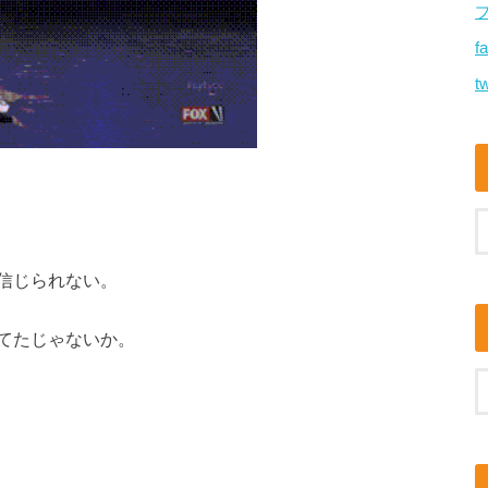
f
tw
信じられない。
てたじゃないか。