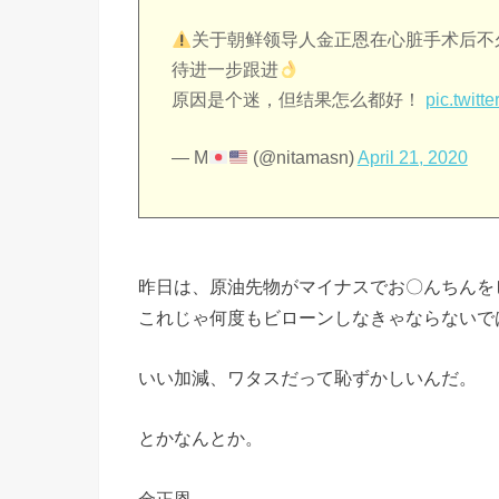
关于朝鲜领导人金正恩在心脏手术后不
待进一步跟进
原因是个迷，但结果怎么都好！
pic.twit
— M
(@nitamasn)
April 21, 2020
昨日は、原油先物がマイナスでお〇んちんを
これじゃ何度もビローンしなきゃならないで
いい加減、ワタスだって恥ずかしいんだ。
とかなんとか。
金正恩～～