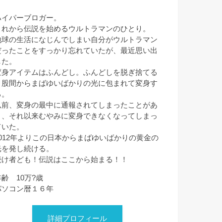
ハイパーブロガー。
これから伝説を始めるウルトラマンのひとり。
地球の生活になじんでしまい自分がウルトラマン
だったことをすっかり忘れていたが、最近思い出
した。
変身アイテムはふんどし。ふんどしを脱ぎ捨てる
と股間からまばゆいばかりの光に包まれて変身す
る。
以前、変身の最中に通報されてしまったことがあ
り、それ以来むやみに変身できなくなってしまっ
ていた。
2012年よりこの日本からまばゆいばかりの黄金の
光を発し続ける。
続け者ども！伝説はここから始まる！！
年齢 10万?歳
パソコン暦１６年
詳細プロフィール