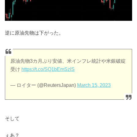
逆に原油先物は下がった。
原油先物3カ月ぶり安値、米インフレ統計や米銀破綻
受け
https://t.co/SQ1bEmSzIS
— ロイター (@ReutersJapan)
March 15, 2023
そして
ぇあ？