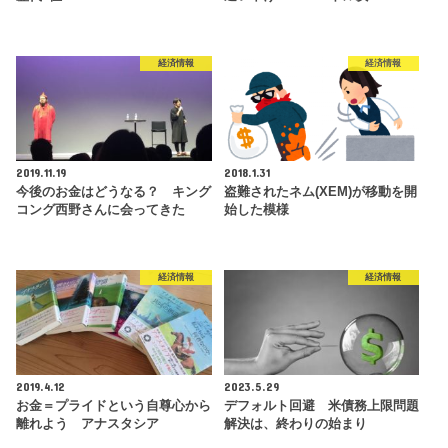
経済情報
経済情報
2019.11.19
2018.1.31
今後のお金はどうなる？ キング
盗難されたネム(XEM)が移動を開
コング西野さんに会ってきた
始した模様
経済情報
経済情報
2019.4.12
2023.5.29
お金＝プライドという自尊心から
デフォルト回避 米債務上限問題
離れよう アナスタシア
解決は、終わりの始まり