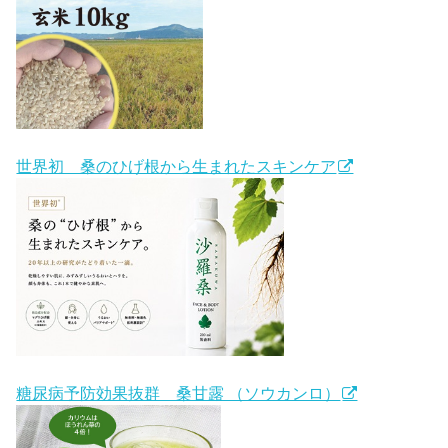
世界初 桑のひげ根から生まれたスキンケア
糖尿病予防効果抜群 桑甘露 （ソウカンロ）