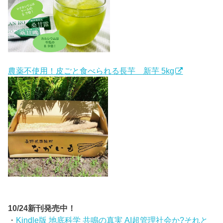
農薬不使用！皮ごと食べられる長芋 新芋 5kg
10/24新刊発売中！
・
Kindle版 地底科学 共鳴の真実 AI超管理社会か?それと