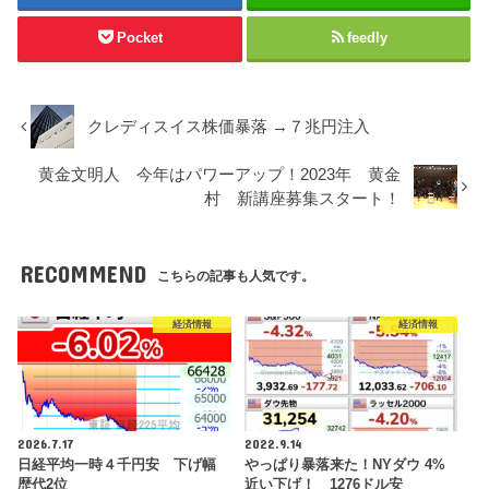
Pocket
feedly
クレディスイス株価暴落 →７兆円注入
黄金文明人 今年はパワーアップ！2023年 黄金
村 新講座募集スタート！
RECOMMEND
こちらの記事も人気です。
経済情報
経済情報
2026.7.17
2022.9.14
日経平均一時４千円安 下げ幅
やっぱり暴落来た！NYダウ 4%
歴代2位
近い下げ！ 1276ドル安