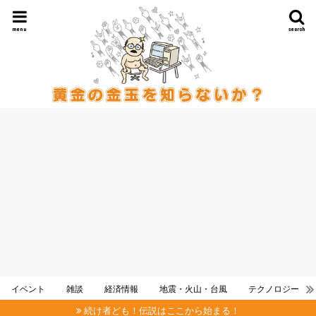
menu
search
イベント
雑談
経済情報
地震・火山・台風
テクノロジー
続け者ども！伝説はここから始まる！