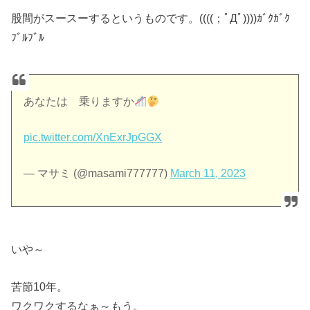
股間がスースーするというものです。((((；ﾟДﾟ))))ｶﾞｸｶﾞｸ
ﾌﾞﾙﾌﾞﾙ
あなたは 乗りますか
pic.twitter.com/XnExrJpGGX
— マサミ (@masami777777)
March 11, 2023
いや～
苦節10年。
ワクワクするなぁ～もう。