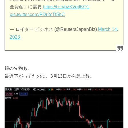
全資産」に需要
https://t.co/uzXVejIKQ1
pic.twitter.com/PDr2cTt5hC
— ロイター ビジネス (@ReutersJapanBiz)
March 14,
2023
銀の先物も。
最近下がってたのに、3月13日から急上昇。