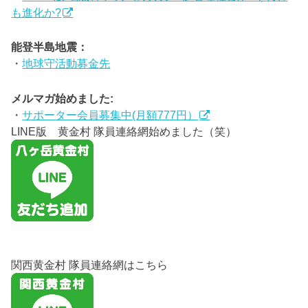
も進化か?
能登半島地震：
・
地球守活動募金先
メルマガ始めました:
・
サポーター会員募集中(月額777円）
LINE版 黄金村 隊員連絡網始めました（笑）
関西黄金村 隊員連絡網はこちら