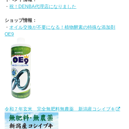
・
祝！DENBA代理店になりました
ショップ情報：
・
オイル交換が不要になる！植物酵素の特殊な添加剤
OE9
令和７年玄米 完全無肥料無農薬 新潟産コシイブキ