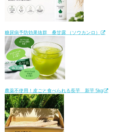
糖尿病予防効果抜群 桑甘露 （ソウカンロ）
農薬不使用！皮ごと食べられる長芋 新芋 5kg