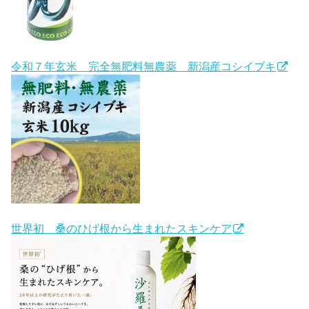
令和７年玄米 完全無肥料無農薬 新潟産コシイブキ
世界初 桑のひげ根から生まれたスキンケア