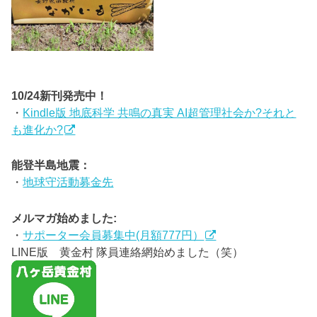
10/24新刊発売中！
・
Kindle版 地底科学 共鳴の真実 AI超管理社会か?それと
も進化か?
能登半島地震：
・
地球守活動募金先
メルマガ始めました:
・
サポーター会員募集中(月額777円）
LINE版 黄金村 隊員連絡網始めました（笑）