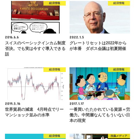
経済情報
経済情報
2016.6.6
2022.1.5
スイスのベーシックインカム制度
グレートリセットは2022年から
否決。でも実は今すぐ導入できる
が本番 ダボス会議は初夏開催
話
経済情報
経済情報
2019.5.16
2017.1.17
世界貿易の減速 4月時点でリー
一番買いたたかれている資源＝労
マンショック並みの水準
働力。中間層なんてもういない日
本の現実
経済情報
洗脳メディア