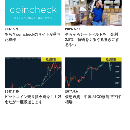
2017.5.9
2026.5.18
あら？coincheckのサイトが落ち
そろそろシートベルトを 金利
た模様
2.8% 荷物をぐるぐる巻きにす
るやつ
経済情報
経済情報
2017.7.10
2017.9.6
ビットコイン売り指令発令！！残
仮想通貨 中国のICO規制で下げ
念だが一度撤退します
相場