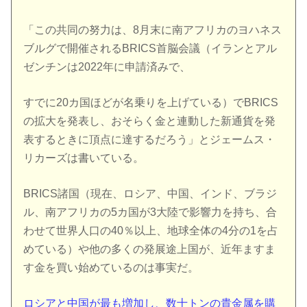
「この共同の努力は、8月末に南アフリカのヨハネス
ブルグで開催されるBRICS首脳会議（イランとアル
ゼンチンは2022年に申請済みで、
すでに20カ国ほどが名乗りを上げている）でBRICS
の拡大を発表し、おそらく金と連動した新通貨を発
表するときに頂点に達するだろう」とジェームス・
リカーズは書いている。
BRICS諸国（現在、ロシア、中国、インド、ブラジ
ル、南アフリカの5カ国が3大陸で影響力を持ち、合
わせて世界人口の40％以上、地球全体の4分の1を占
めている）や他の多くの発展途上国が、近年ますま
す金を買い始めているのは事実だ。
ロシアと中国が最も増加し、数十トンの貴金属を購