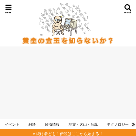
menu
search
イベント
雑談
経済情報
地震・火山・台風
テクノロジー
続け者ども！伝説はここから始まる！