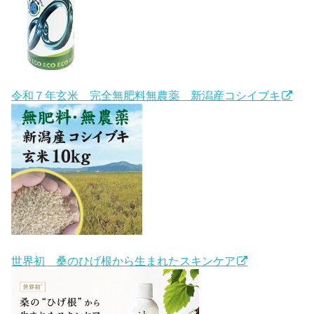
令和７年玄米 完全無肥料無農薬 新潟産コシイブキ
世界初 桑のひげ根から生まれたスキンケア