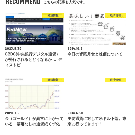
RECOMMEND
こちらの記事も人気です。
経済情報
経済情報
2023.5.30
2014.10.8
CBDC(中央銀行デジタル通貨）
今日の皆既月食と株価について
が発行されるとどうなるか → デ
ィストピ…
経済情報
経済情報
2020.7.2
2014.6.30
金（ゴールド）が異常に上がって
主要通貨に対して米ドル下落。東
いる 暴落なしの通貨紙くず化
京に行ってきます！