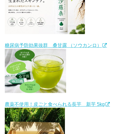
糖尿病予防効果抜群 桑甘露 （ソウカンロ）
農薬不使用！皮ごと食べられる長芋 新芋 5kg