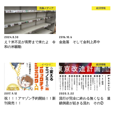
洗脳メディア
経済情報
2024.8.30
2016.10.6
え？米不足が長野まで来たよ 令
金急落 そして金利上昇中
和の米騒動
イベント
経済情報
2017.9.12
2020.5.22
祝！！！アマゾン予約開始！！新
流行が完全に終わる無くなる 連
刊発売！！
鎖倒産が起きる流れ その②