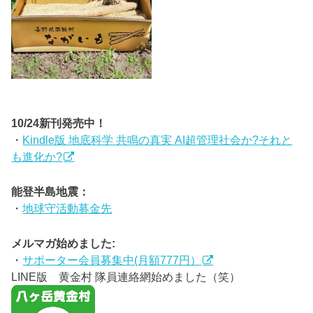
10/24新刊発売中！
・
Kindle版 地底科学 共鳴の真実 AI超管理社会か?それと
も進化か?
能登半島地震：
・
地球守活動募金先
メルマガ始めました:
・
サポーター会員募集中(月額777円）
LINE版 黄金村 隊員連絡網始めました（笑）