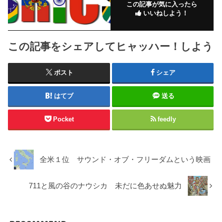
この記事が気に入ったら
いいねしよう！
この記事をシェアしてヒャッハー！しよう
ポスト
シェア
はてブ
送る
Pocket
feedly
全米１位 サウンド・オブ・フリーダムという映画
711と風の谷のナウシカ 未だに色あせぬ魅力