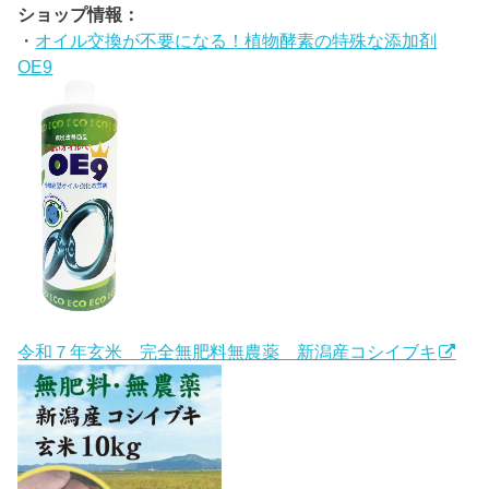
ショップ情報：
・
オイル交換が不要になる！植物酵素の特殊な添加剤
OE9
令和７年玄米 完全無肥料無農薬 新潟産コシイブキ