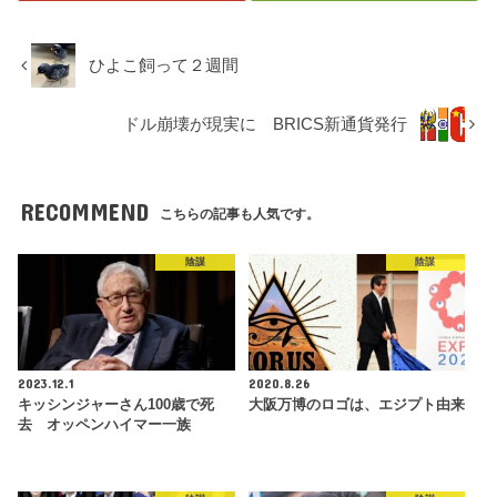
ひよこ飼って２週間
ドル崩壊が現実に BRICS新通貨発行
RECOMMEND
こちらの記事も人気です。
陰謀
陰謀
2023.12.1
2020.8.26
キッシンジャーさん100歳で死
大阪万博のロゴは、エジプト由来
去 オッペンハイマー一族