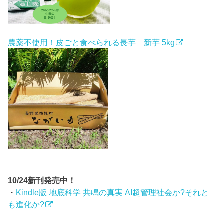
農薬不使用！皮ごと食べられる長芋 新芋 5kg
10/24新刊発売中！
・
Kindle版 地底科学 共鳴の真実 AI超管理社会か?それと
も進化か?