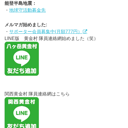
能登半島地震：
・
地球守活動募金先
メルマガ始めました:
・
サポーター会員募集中(月額777円）
LINE版 黄金村 隊員連絡網始めました（笑）
関西黄金村 隊員連絡網はこちら