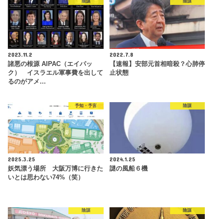
陰謀
陰謀
2023.11.2
2022.7.8
諸悪の根源 AIPAC（エイパッ
【速報】安部元首相暗殺？心肺停
ク） イスラエル軍事費を出して
止状態
るのがアメ…
予知・予言
陰謀
2025.3.25
2024.1.25
妖気漂う場所 大阪万博に行きた
謎の風船６機
いとは思わない74%（笑）
陰謀
陰謀