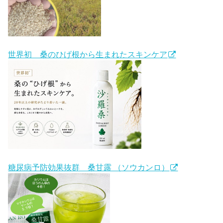
世界初 桑のひげ根から生まれたスキンケア
糖尿病予防効果抜群 桑甘露 （ソウカンロ）