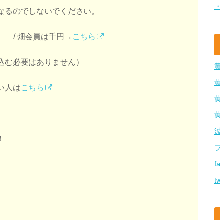
なるのでしないでください。
） / 畑会員は千円→
こちら
込む必要はありません）
い人は
こちら
！
f
tw