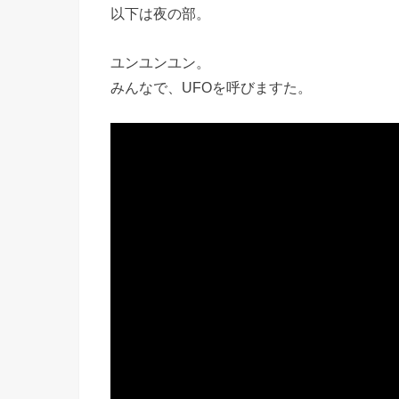
以下は夜の部。
ユンユンユン。
みんなで、UFOを呼びますた。