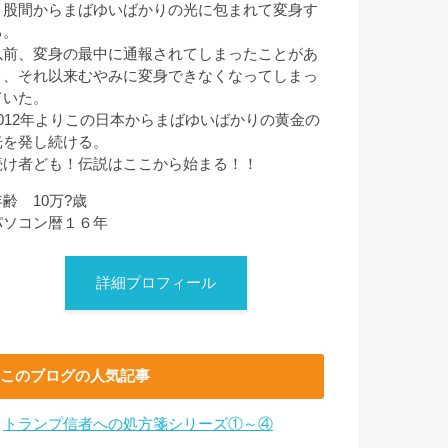
と股間からまばゆいばかりの光に包まれて変身す
る。
以前、変身の最中に通報されてしまったことがあ
り、それ以来むやみに変身できなくなってしまっ
ていた。
2012年よりこの日本からまばゆいばかりの黄金の
光を発し続ける。
続け者ども！伝説はここから始まる！！
年齢 10万?歳
パソコン暦１６年
詳細プロフィール
このブログの人気記事
・
トランプ信者への処方箋シリーズ①～④