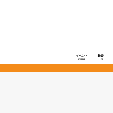
イベント
雑談
EVENT
LIFE
ショップ情
お知らせ