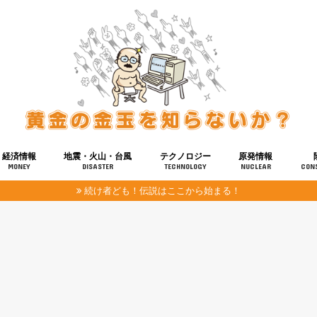
経済情報
地震・火山・台風
テクノロジー
原発情報
MONEY
DISASTER
TECHNOLOGY
NUCLEAR
CON
続け者ども！伝説はここから始まる！
報
健康
宇宙
奴ら
予知
洗脳