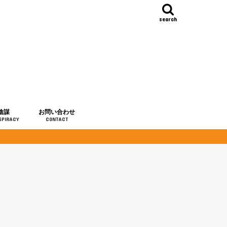
search
陰謀
お問い合わせ
SPIRACY
CONTACT
の歴史
・予言
メディア