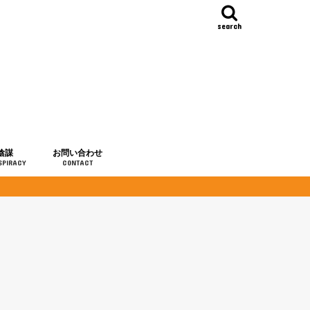
search
陰謀
お問い合わせ
SPIRACY
CONTACT
の歴史
・予言
メディア