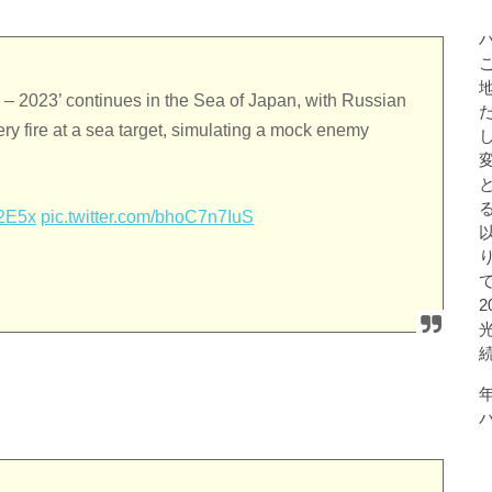
n – 2023’ continues in the Sea of Japan, with Russian
ery fire at a sea target, simulating a mock enemy
a2E5x
pic.twitter.com/bhoC7n7IuS