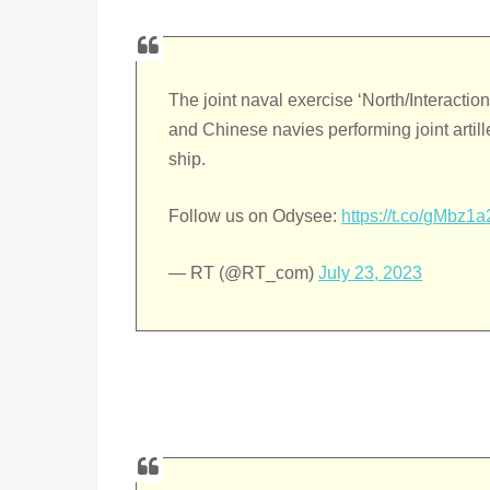
The joint naval exercise ‘North/Interactio
and Chinese navies performing joint artill
ship.
Follow us on Odysee:
https://t.co/gMbz1
— RT (@RT_com)
July 23, 2023