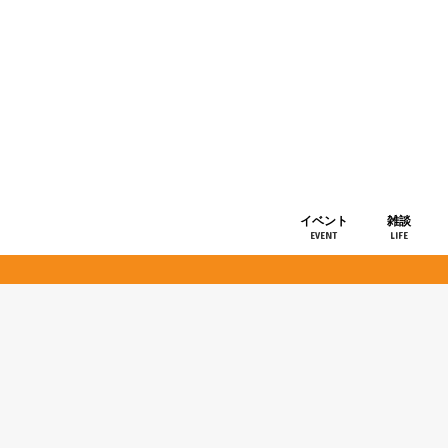
イベント
雑談
EVENT
LIFE
ショップ情
お知らせ