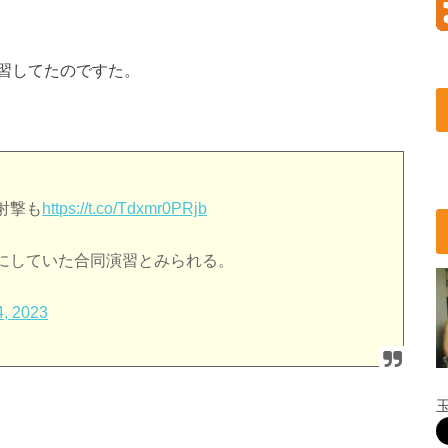
習してたのですた。
射撃も
https://t.co/Tdxmr0PRjb
にしていた合同演習とみられる。
4, 2023