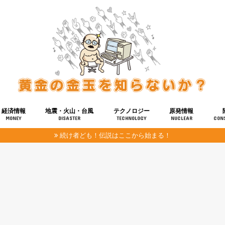
経済情報
地震・火山・台風
テクノロジー
原発情報
MONEY
DISASTER
TECHNOLOGY
NUCLEAR
CON
続け者ども！伝説はここから始まる！
報
健康
宇宙
奴ら
予知
洗脳