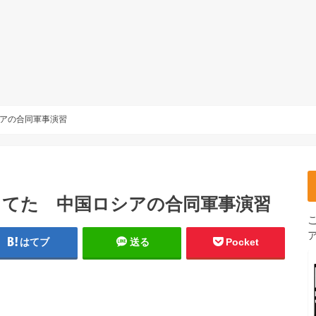
アの合同軍事演習
してた 中国ロシアの合同軍事演習
はてブ
送る
Pocket