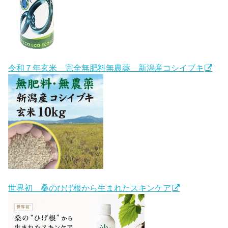
令和７年玄米 完全無肥料無農薬 新潟産コシイブキ
世界初 桑のひげ根から生まれたスキンケア