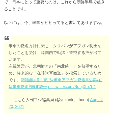
で、日本にとって重要なのは、これから朝鮮半島で起き
ることです。
以下には、今、韓国がビビってると書いてありますね。
米軍の撤退方針に乗じ、タリバンがアフガン制圧を
したことを受け、韓国内で動揺・警戒する声が出て
います。
左翼陣営が、北朝鮮との「南北統一」を熱望するた
め、将来的な「在韓米軍撤退」を模索しているため
です。
#韓国動揺・警戒
#米軍アフガン撤退
#左翼
#在
韓米軍撤退
#南北統一
pic.twitter.com/BdujtXb7L4
— こちら夕刊フジ編集局 (@yukanfuji_hodo)
August
20, 2021