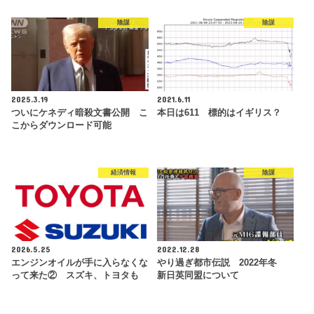
陰謀
陰謀
2025.3.19
2021.6.11
ついにケネディ暗殺文書公開 こ
本日は611 標的はイギリス？
こからダウンロード可能
経済情報
陰謀
2026.5.25
2022.12.28
エンジンオイルが手に入らなくな
やり過ぎ都市伝説 2022年冬
って来た② スズキ、トヨタも
新日英同盟について