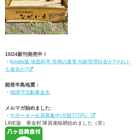
10/24新刊発売中！
・
Kindle版 地底科学 共鳴の真実 AI超管理社会か?それと
も進化か?
能登半島地震：
・
地球守活動募金先
メルマガ始めました:
・
サポーター会員募集中(月額777円）
LINE版 黄金村 隊員連絡網始めました（笑）