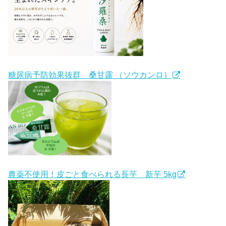
糖尿病予防効果抜群 桑甘露 （ソウカンロ）
農薬不使用！皮ごと食べられる長芋 新芋 5kg