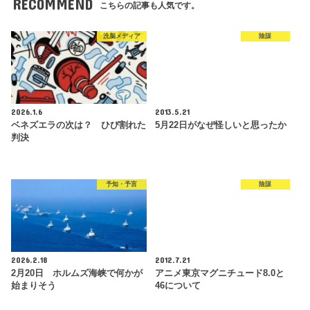
RECOMMEND
こちらの記事も人気です。
洗脳メディア
陰謀
2026.1.6
2013.5.21
ベネズエラの次は？ ひび割れた
5月22日がなぜ怪しいと思ったか
判決
予知・予言
陰謀
2026.2.18
2012.7.21
2月20日 ホルムズ海峡で何かが
アニメ東京マグニチュード8.0と
始まりそう
46について