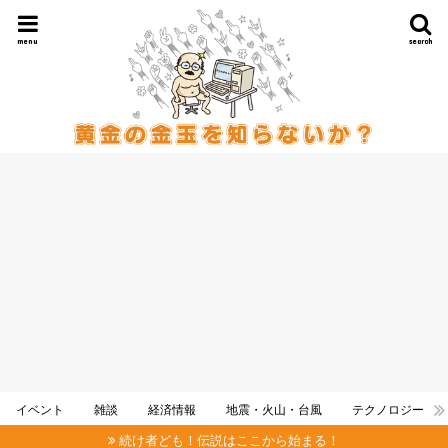
menu
search
イベント
雑談
経済情報
地震・火山・台風
テクノロジー
続け者ども！伝説はここから始まる！