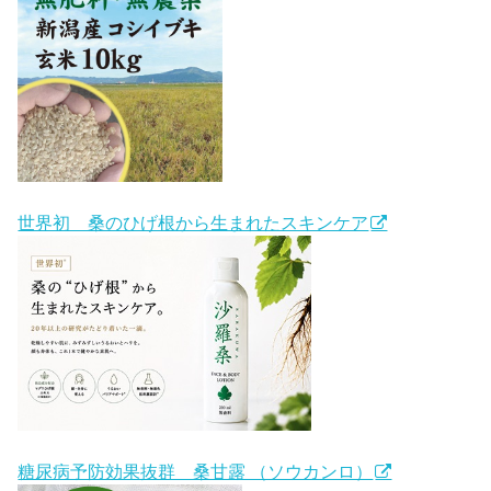
世界初 桑のひげ根から生まれたスキンケア
糖尿病予防効果抜群 桑甘露 （ソウカンロ）