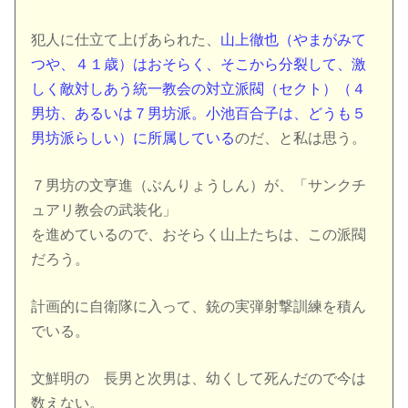
犯人に仕立て上げあられた、
山上徹也（やまがみて
つや、４１歳）はおそらく、そこから分裂して、激
しく敵対しあう統一教会の対立派閥（セクト）（４
男坊、あるいは７男坊派。小池百合子は、どうも５
男坊派らしい）に所属している
のだ、と私は思う。
７男坊の文亨進（ぶんりょうしん）が、「サンクチ
ュアリ教会の武装化」
を進めているので、おそらく山上たちは、この派閥
だろう。
計画的に自衛隊に入って、銃の実弾射撃訓練を積ん
でいる。
文鮮明の 長男と次男は、幼くして死んだので今は
数えない。