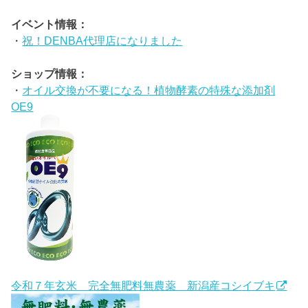
イベント情報：
・
祝！DENBA代理店になりました
ショップ情報：
・
オイル交換が不要になる！植物酵素の特殊な添加剤
OE9
令和７年玄米 完全無肥料無農薬 新潟産コシイブキ