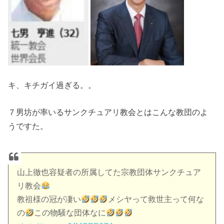
キ、キチガイ過ぎる。。
７男坊が率いるサンクチュアリ教会とはこんな教団のよ
うですた。
山上徹也容疑者の所属してた宗教団体サンクチュア
リ教会
教祖様の冠が凄い
メシヤって救世主って何な
の
この物騒な団体なに