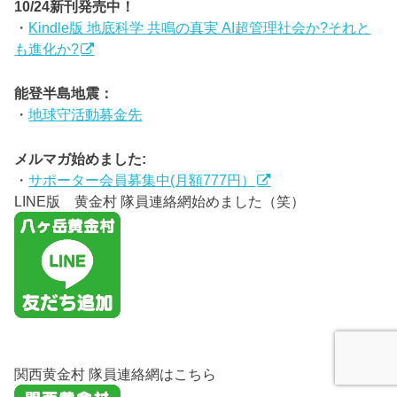
10/24新刊発売中！
・
Kindle版 地底科学 共鳴の真実 AI超管理社会か?それと
も進化か?
能登半島地震：
・
地球守活動募金先
メルマガ始めました:
・
サポーター会員募集中(月額777円）
LINE版 黄金村 隊員連絡網始めました（笑）
関西黄金村 隊員連絡網はこちら