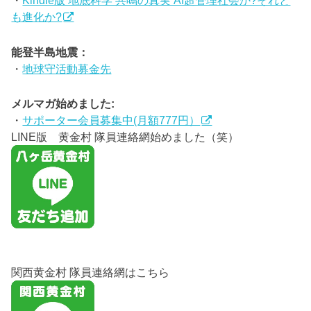
・
Kindle版 地底科学 共鳴の真実 AI超管理社会か?それと
も進化か?
能登半島地震：
・
地球守活動募金先
メルマガ始めました:
・
サポーター会員募集中(月額777円）
LINE版 黄金村 隊員連絡網始めました（笑）
関西黄金村 隊員連絡網はこちら