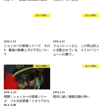
奴らの歴史
奴らの歴史
2013.5.23
2016.6.21
ショッカーの皆様シリーズ その
ジョンレノンさん この世は狂人
4 最後の晩餐とダビデ王につい
に支配されている ストロベリー
て
ムーンの裏で…
奴らの歴史
奴らの歴史
2015.5.25
2014.3.21
再開！ショッカーの皆様シリー
現代に続く南朝北朝の争い
ズ ゾル大佐登場！イタリアから
始まる旅