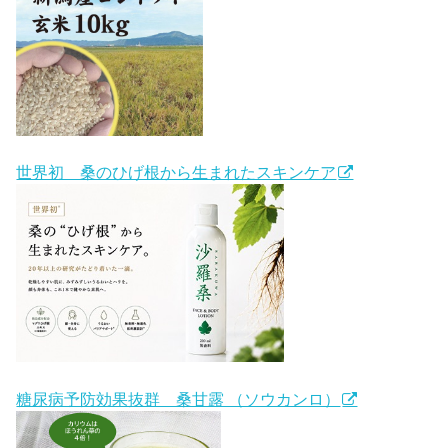
世界初 桑のひげ根から生まれたスキンケア
糖尿病予防効果抜群 桑甘露 （ソウカンロ）