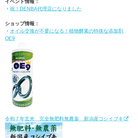
イベント情報：
・
祝！DENBA代理店になりました
ショップ情報：
・
オイル交換が不要になる！植物酵素の特殊な添加剤
OE9
令和７年玄米 完全無肥料無農薬 新潟産コシイブキ