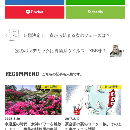
Pocket
feedly
５類決定！ 春から始まる次のフェーズは？
次のパンデミックは胃腸系ウイルス XBB株？
RECOMMEND
こちらの記事も人気です。
奴らの歴史
奴らの歴史
2023.5.10
2017.2.10
水瓶座の時代 女神パワーを解放
茶会派の裏のコーク一族、そのま
しよう！ 薔薇の姉妹団の復活
た裏のメロン財閥