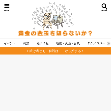
menu
search
イベント
雑談
経済情報
地震・火山・台風
テクノロジー
続け者ども！伝説はここから始まる！