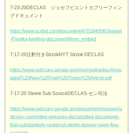
7-23-20DECLAS ジョセフピエントカブリーフィン
グドキュメント
https://www.scribd.com/document/470184956/Joseph
-Pientka-briefing-document#from_embed
7-17-20注釈付きStrzokNYT Strzok DECLAS
https://www.judiciary.senate.gov/imo/media/doc/Anno
tated%20New%20York%20Times%20Article.pdf
7-17-20 Steele Sub SourceDECLAS-セン司法
https://www.judiciary.senate.gov/press/rep/releases/ju
diciary-committee-releases-declassified-documents-
that-substantially-undercut-steele-dossier-page-fisa-
warrants