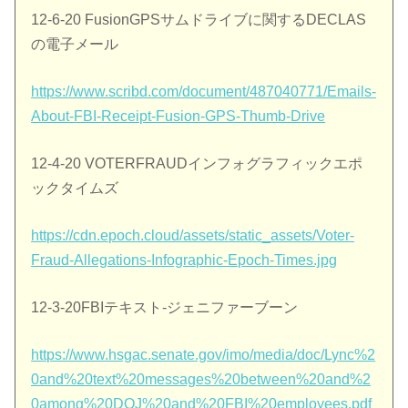
12-6-20 FusionGPSサムドライブに関するDECLAS
の電子メール
https://www.scribd.com/document/487040771/Emails-
About-FBI-Receipt-Fusion-GPS-Thumb-Drive
12-4-20 VOTERFRAUDインフォグラフィックエポ
ックタイムズ
https://cdn.epoch.cloud/assets/static_assets/Voter-
Fraud-Allegations-Infographic-Epoch-Times.jpg
12-3-20FBIテキスト-ジェニファーブーン
https://www.hsgac.senate.gov/imo/media/doc/Lync%2
0and%20text%20messages%20between%20and%2
0among%20DOJ%20and%20FBI%20employees.pdf