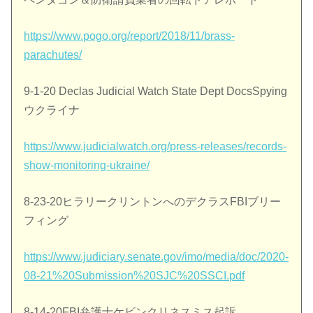
https://www.pogo.org/report/2018/11/brass-
parachutes/
9-1-20 Declas Judicial Watch State Dept DocsSpying
ウクライナ
https://www.judicialwatch.org/press-releases/records-
show-monitoring-ukraine/
8-23-20ヒラリークリントンへのデクラスFBIブリー
フィング
https://www.judiciary.senate.gov/imo/media/doc/2020-
08-21%20Submission%20SJC%20SSCI.pdf
8-14-20FBI弁護士ケビンクリネスミス起訴