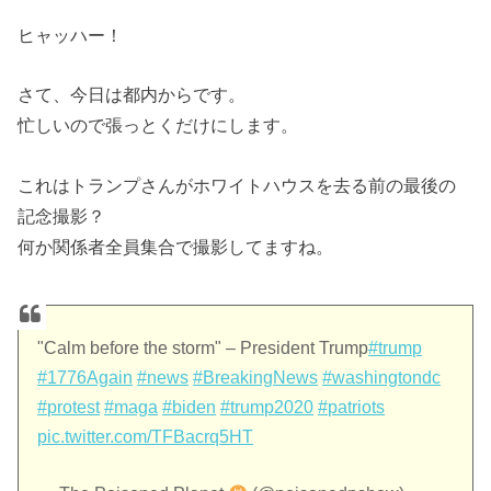
ヒャッハー！
さて、今日は都内からです。
忙しいので張っとくだけにします。
これはトランプさんがホワイトハウスを去る前の最後の
記念撮影？
何か関係者全員集合で撮影してますね。
"Calm before the storm" – President Trump
#trump
#1776Again
#news
#BreakingNews
#washingtondc
#protest
#maga
#biden
#trump2020
#patriots
pic.twitter.com/TFBacrq5HT