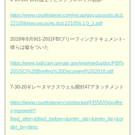
https://www.courtlistener.com/recap/gov.uscourts.dcd.
221058/gov.uscourts.dcd.221058.1.0_2.pdf
2018年8月9日-20日FBIブリーフィングドキュメント-
彼らは嘘をついた
https://www.judiciary.senate.gov/imo/media/doc/FBI%
20SSCI%20Briefing%20Document%202018.pdf
7-30-20ギレーヌマクスウェル開封47アタッチメント
https://www.courtlistener.com/docket/4355835/giuffre-
v-maxwell/?
filed_after=&filed_before=&entry_gte=&entry_lte=&or
der_by=desc