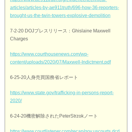
articles/articles-by-ae911truth/696-how-36-reporters-
brought-us-the-twin-towers-explosive-demolition
7-2-20 DOJプレスリリース：Ghislaine Maxwell
Charges
https://www.courthousenews.com/wp-
content/uploads/2020/07/Maxwell-Indictment.pdf
6-25-20人身売買国務省レポート
https://www.state.gov/trafficking-in-persons-report-
2020/
6-24-20機密解除されたPeterStrzokノート
https://www.courtlistener.com/recap/gov.uscourts.dcd.