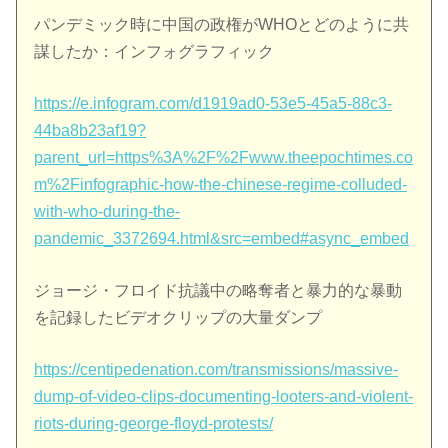
パンデミック時に中国の政権がWHOとどのように共
謀したか：インフォグラフィック
https://e.infogram.com/d1919ad0-53e5-45a5-88c3-
44ba8b23af19?
parent_url=https%3A%2F%2Fwww.theepochtimes.co
m%2Finfographic-how-the-chinese-regime-colluded-
with-who-during-the-
pandemic_3372694.html&src=embed#async_embed
ジョージ・フロイド抗議中の略奪者と暴力的な暴動
を記録したビデオクリップの大量ダンプ
https://centipedenation.com/transmissions/massive-
dump-of-video-clips-documenting-looters-and-violent-
riots-during-george-floyd-protests/