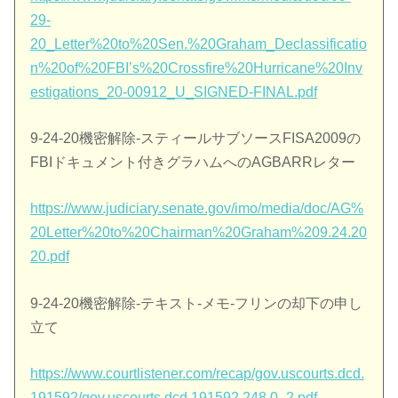
29-
20_Letter%20to%20Sen.%20Graham_Declassificatio
n%20of%20FBI’s%20Crossfire%20Hurricane%20Inv
estigations_20-00912_U_SIGNED-FINAL.pdf
9-24-20機密解除-スティールサブソースFISA2009の
FBIドキュメント付きグラハムへのAGBARRレター
https://www.judiciary.senate.gov/imo/media/doc/AG%
20Letter%20to%20Chairman%20Graham%209.24.20
20.pdf
9-24-20機密解除-テキスト-メモ-フリンの却下の申し
立て
https://www.courtlistener.com/recap/gov.uscourts.dcd.
191592/gov.uscourts.dcd.191592.248.0_2.pdf