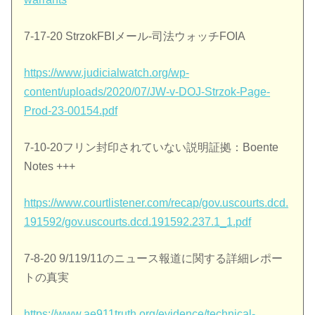
7-17-20 StrzokFBIメール-司法ウォッチFOIA
https://www.judicialwatch.org/wp-
content/uploads/2020/07/JW-v-DOJ-Strzok-Page-
Prod-23-00154.pdf
7-10-20フリン封印されていない説明証拠：Boente
Notes +++
https://www.courtlistener.com/recap/gov.uscourts.dcd.
191592/gov.uscourts.dcd.191592.237.1_1.pdf
7-8-20 9/119/11のニュース報道に関する詳細レポー
トの真実
https://www.ae911truth.org/evidence/technical-