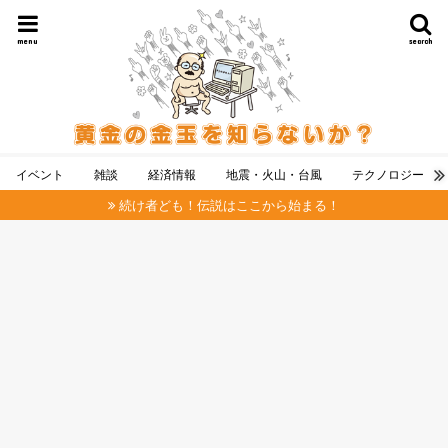
menu
search
イベント
雑談
経済情報
地震・火山・台風
テクノロジー
続け者ども！伝説はここから始まる！