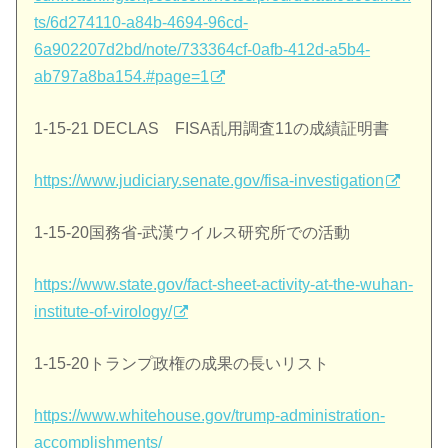
ts/6d274110-a84b-4694-96cd-
6a902207d2bd/note/733364cf-0afb-412d-a5b4-
ab797a8ba154.#page=1
1-15-21 DECLAS FISA乱用調査11の成績証明書
https://www.judiciary.senate.gov/fisa-investigation
1-15-20国務省-武漢ウイルス研究所での活動
https://www.state.gov/fact-sheet-activity-at-the-wuhan-
institute-of-virology/
1-15-20トランプ政権の成果の長いリスト
https://www.whitehouse.gov/trump-administration-
accomplishments/