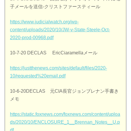
子メールを送信-クリストファースティール
https://www.judicialwatch.org/wp-
content/uploads/2020/10/JW-v-State-Steele-Oct-
2020-prod-00968.pdf
10-7-20 DECLAS EricCiaramellaメール
https://justthenews.com/sites/default/files/2020-
10/requested%20email.pdf
10-6-20DECLAS 元CIA長官ジョンブレナン手書き
メモ
https://static.foxnews.com/foxnews.com/content/uploa
ds/2020/10/ENCLOSURE_1__Brennan_Notes__U.p
df