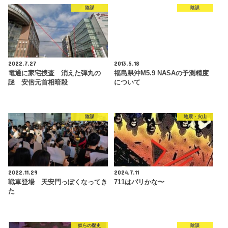
陰謀
陰謀
2022.7.27
2013.5.18
電通に家宅捜査 消えた弾丸の
福島県沖M5.9 NASAの予測精度
謎 安倍元首相暗殺
について
陰謀
地震・火山
2022.11.29
2024.7.11
戦車登場 天安門っぽくなってき
711はパリかな〜
た
奴らの歴史
陰謀