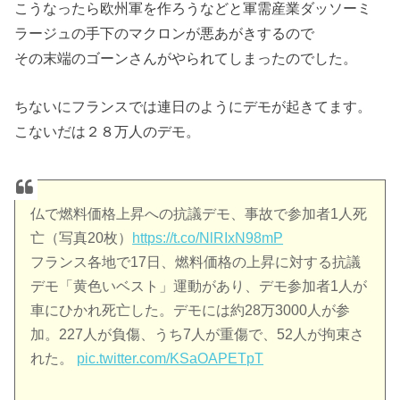
こうなったら欧州軍を作ろうなどと軍需産業ダッソーミ
ラージュの手下のマクロンが悪あがきするので
その末端のゴーンさんがやられてしまったのでした。
ちないにフランスでは連日のようにデモが起きてます。
こないだは２８万人のデモ。
仏で燃料価格上昇への抗議デモ、事故で参加者1人死
亡（写真20枚）
https://t.co/NlRIxN98mP
フランス各地で17日、燃料価格の上昇に対する抗議
デモ「黄色いベスト」運動があり、デモ参加者1人が
車にひかれ死亡した。デモには約28万3000人が参
加。227人が負傷、うち7人が重傷で、52人が拘束さ
れた。
pic.twitter.com/KSaOAPETpT