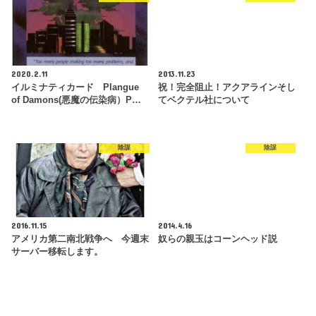
2020.2.11
2013.11.23
イルミナティカード Plangue
祝！完全阻止！アクアラインそし
of Damons(悪魔の伝染病）P…
てベクテル社について
陰謀
陰謀
2016.11.15
2014.4.16
アメリカ第二南北戦争へ 今週末
奴らの親玉はコーンヘッド説
サーバー移転します。