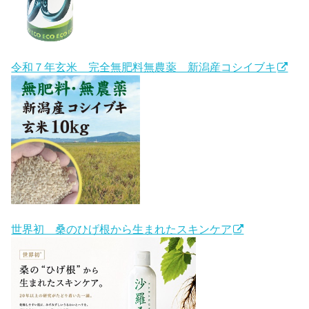
令和７年玄米 完全無肥料無農薬 新潟産コシイブキ
世界初 桑のひげ根から生まれたスキンケア