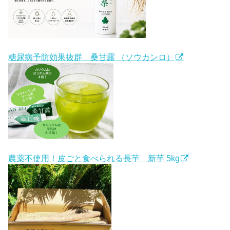
糖尿病予防効果抜群 桑甘露 （ソウカンロ）
農薬不使用！皮ごと食べられる長芋 新芋 5kg