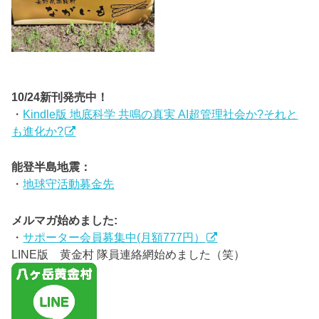
10/24新刊発売中！
・
Kindle版 地底科学 共鳴の真実 AI超管理社会か?それと
も進化か?
能登半島地震：
・
地球守活動募金先
メルマガ始めました:
・
サポーター会員募集中(月額777円）
LINE版 黄金村 隊員連絡網始めました（笑）