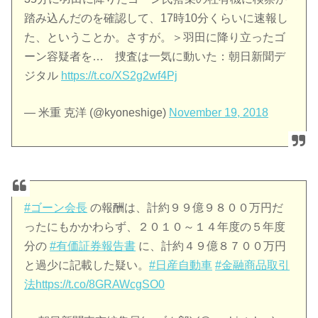
踏み込んだのを確認して、17時10分くらいに速報し
た、ということか。さすが。＞羽田に降り立ったゴ
ーン容疑者を… 捜査は一気に動いた：朝日新聞デ
ジタル
https://t.co/XS2g2wf4Pj
— 米重 克洋 (@kyoneshige)
November 19, 2018
#ゴーン会長
の報酬は、計約９９億９８００万円だ
ったにもかかわらず、２０１０～１４年度の５年度
分の
#有価証券報告書
に、計約４９億８７００万円
と過少に記載した疑い。
#日産自動車
#金融商品取引
法
https://t.co/8GRAWcgSO0