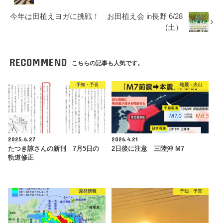
今年は田植えヨガに挑戦！ お田植え会 in長野 6/28
(土）
RECOMMEND
こちらの記事も人気です。
予知・予言
地震・火山
2025.6.27
2026.4.21
たつき諒さんの新刊 7月5日の
2日後に注意 三陸沖 M7
軌道修正
原発情報
予知・予言