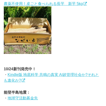
農薬不使用！皮ごと食べられる長芋 新芋 5kg
10/24新刊発売中！
・
Kindle版 地底科学 共鳴の真実 AI超管理社会か?それと
も進化か?
能登半島地震：
・
地球守活動募金先