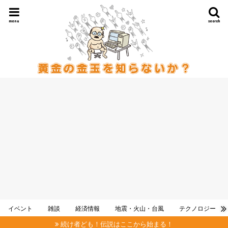
menu
search
イベント
雑談
経済情報
地震・火山・台風
テクノロジー
続け者ども！伝説はここから始まる！