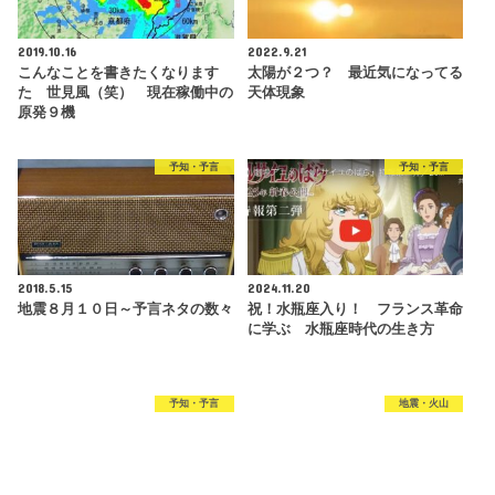
2019.10.16
2022.9.21
こんなことを書きたくなります
太陽が２つ？ 最近気になってる
た 世見風（笑） 現在稼働中の
天体現象
原発９機
予知・予言
予知・予言
2018.5.15
2024.11.20
地震８月１０日～予言ネタの数々
祝！水瓶座入り！ フランス革命
に学ぶ 水瓶座時代の生き方
予知・予言
地震・火山