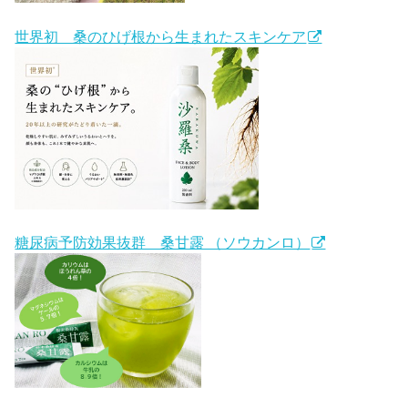
世界初 桑のひげ根から生まれたスキンケア
糖尿病予防効果抜群 桑甘露 （ソウカンロ）