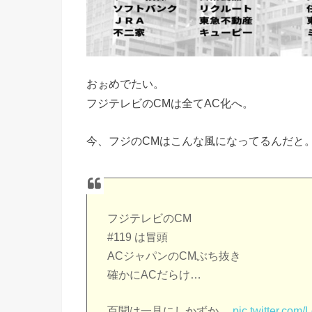
おぉめでたい。
フジテレビのCMは全てAC化へ。
今、フジのCMはこんな風になってるんだと
フジテレビのCM
#119 は冒頭
ACジャパンのCMぶち抜き
確かにACだらけ…
百聞は一見にしかずか…
pic.twitter.co