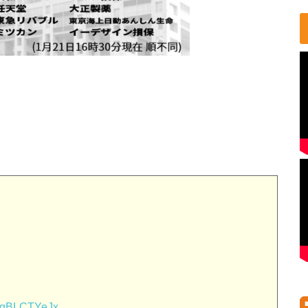
。
m/LqBLCTYeJx