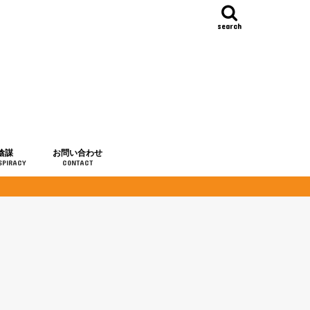
search
陰謀
お問い合わせ
SPIRACY
CONTACT
の歴史
・予言
メディア