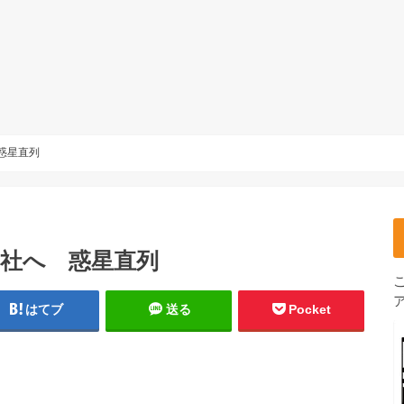
惑星直列
0社へ 惑星直列
はてブ
送る
Pocket