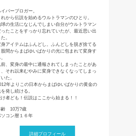
ハイパーブロガー。
これから伝説を始めるウルトラマンのひとり。
地球の生活になじんでしまい自分がウルトラマン
だったことをすっかり忘れていたが、最近思い出
した。
変身アイテムはふんどし。ふんどしを脱ぎ捨てる
と股間からまばゆいばかりの光に包まれて変身す
る。
以前、変身の最中に通報されてしまったことがあ
り、それ以来むやみに変身できなくなってしまっ
ていた。
2012年よりこの日本からまばゆいばかりの黄金の
光を発し続ける。
続け者ども！伝説はここから始まる！！
年齢 10万?歳
パソコン暦１６年
詳細プロフィール