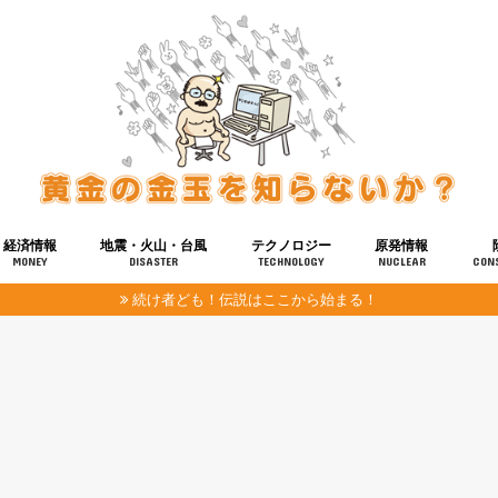
経済情報
地震・火山・台風
テクノロジー
原発情報
MONEY
DISASTER
TECHNOLOGY
NUCLEAR
CON
続け者ども！伝説はここから始まる！
報
健康
宇宙
奴ら
予知
洗脳