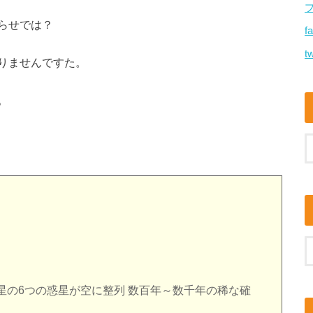
らせでは？
f
tw
りませんですた。
。
星の6つの惑星が空に整列 数百年～数千年の稀な確