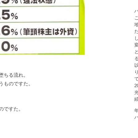
堕ちる流れ。
うものですた。
のですた。