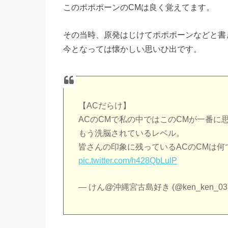
このポポポーンのCMは良く覚えてます。
その当時、原発はじけてポポポーンなどと書
今となっては懐かしい思いひ出です。
【ACだらけ】
ACのCMで私の中ではこのCMが一番に
もう洗脳されているレベル。
皆さんの印象に残っているACのCMは何
pic.twitter.com/h428QbLulP
— けん@沖縄宮古島好き (@ken_ken_03