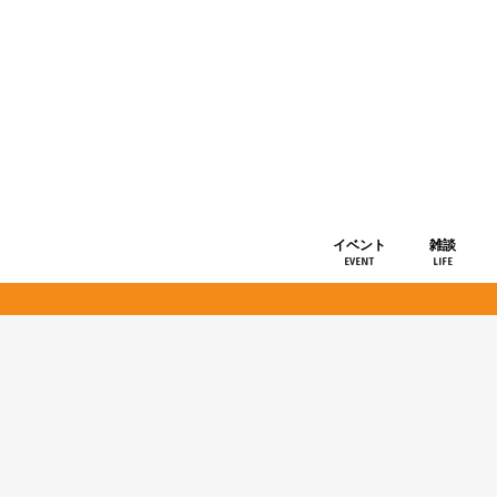
イベント
雑談
EVENT
LIFE
ショップ情
お知らせ