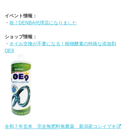
イベント情報：
・
祝！DENBA代理店になりました
ショップ情報：
・
オイル交換が不要になる！植物酵素の特殊な添加剤
OE9
令和７年玄米 完全無肥料無農薬 新潟産コシイブキ