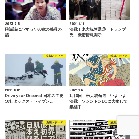
2023.7.5
2021.1.19
陰謀論にハマった68歳の義母の
決戦！米大統領選⑧ トランプ
話
氏 機密情報開示
洗脳メディア
洗脳メディア
2016.4.12
2021.1.6
Drive your Dreams! 日本の主要
1月6日 米大統領選 いよいよ
50社タックス・ヘイブン…
決戦 ワシントンDCに大挙して
集結中
洗脳メディア
洗脳メディア