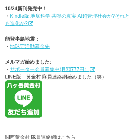
10/24新刊発売中！
・
Kindle版 地底科学 共鳴の真実 AI超管理社会か?それと
も進化か?
能登半島地震：
・
地球守活動募金先
メルマガ始めました:
・
サポーター会員募集中(月額777円）
LINE版 黄金村 隊員連絡網始めました（笑）
関西黄金村 隊員連絡網はこちら