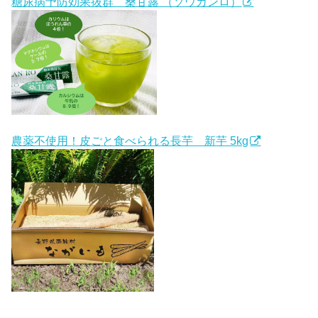
糖尿病予防効果抜群 桑甘露 （ソウカンロ）
農薬不使用！皮ごと食べられる長芋 新芋 5kg