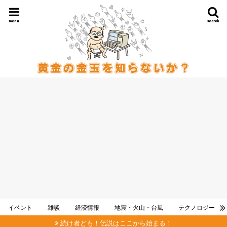
menu
search
イベント
雑談
経済情報
地震・火山・台風
テクノロジー
続け者ども！伝説はここから始まる！