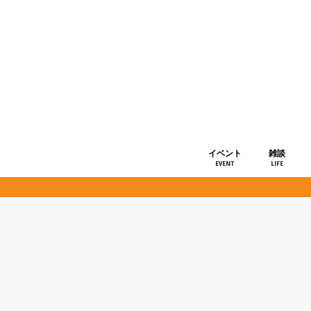
イベント
雑談
EVENT
LIFE
ショップ情
お知らせ