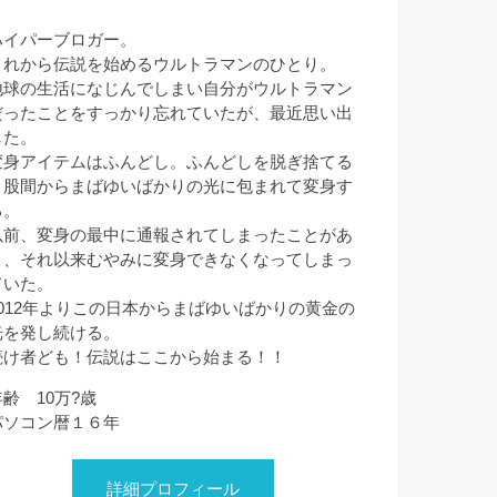
ハイパーブロガー。
これから伝説を始めるウルトラマンのひとり。
地球の生活になじんでしまい自分がウルトラマン
だったことをすっかり忘れていたが、最近思い出
した。
変身アイテムはふんどし。ふんどしを脱ぎ捨てる
と股間からまばゆいばかりの光に包まれて変身す
る。
以前、変身の最中に通報されてしまったことがあ
り、それ以来むやみに変身できなくなってしまっ
ていた。
2012年よりこの日本からまばゆいばかりの黄金の
光を発し続ける。
続け者ども！伝説はここから始まる！！
年齢 10万?歳
パソコン暦１６年
詳細プロフィール