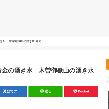
き水 木曽御嶽山の湧き水 発売！
黄金の湧き水 木曽御嶽山の湧き水
はてブ
送る
Pocket