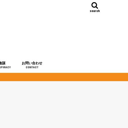
search
陰謀
お問い合わせ
SPIRACY
CONTACT
の歴史
・予言
メディア