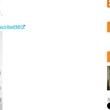
す。
t-list/30