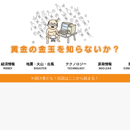
経済情報
地震・火山・台風
テクノロジー
原発情報
MONEY
DISASTER
TECHNOLOGY
NUCLEAR
CON
続け者ども！伝説はここから始まる！
報
健康
宇宙
奴ら
予知
洗脳