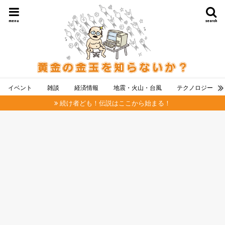
menu
search
イベント
雑談
経済情報
地震・火山・台風
テクノロジー
続け者ども！伝説はここから始まる！