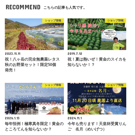
RECOMMEND
こちらの記事も人気です。
ショップ情報
ショップ情報
2023.11.11
2019.7.12
祝！八ヶ岳の完全無農薬レタス
祝！夏は熱いぜ！黄金のスイカを
秋のお野菜セット！限定50個
知らないか！？
発売！
ショップ情報
ショップ情報
2026.1.13
2024.11.1
毎年恒例！極寒真冬限定！黄金の
今年も売ります！天皇杯受賞りん
ところてんを知らないか？
ご 名月（めいげつ）