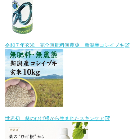
令和７年玄米 完全無肥料無農薬 新潟産コシイブキ
世界初 桑のひげ根から生まれたスキンケア