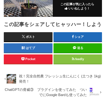
この記事が気に入ったら
いいねしよう！
この記事をシェアしてヒャッハー！しよう
ポスト
シェア
はてブ
送る
Pocket
feedly
祝！完全自然農 フレッシュ生にんにく (土つき 1kg)
発売！
ChatGPTの脅威③ プラグインを使ってみた つい
でにGoogle Bardも使ってみた