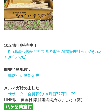
10/24新刊発売中！
・
Kindle版 地底科学 共鳴の真実 AI超管理社会か?それと
も進化か?
能登半島地震：
・
地球守活動募金先
メルマガ始めました:
・
サポーター会員募集中(月額777円）
LINE版 黄金村 隊員連絡網始めました（笑）