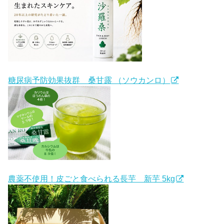
糖尿病予防効果抜群 桑甘露 （ソウカンロ）
農薬不使用！皮ごと食べられる長芋 新芋 5kg