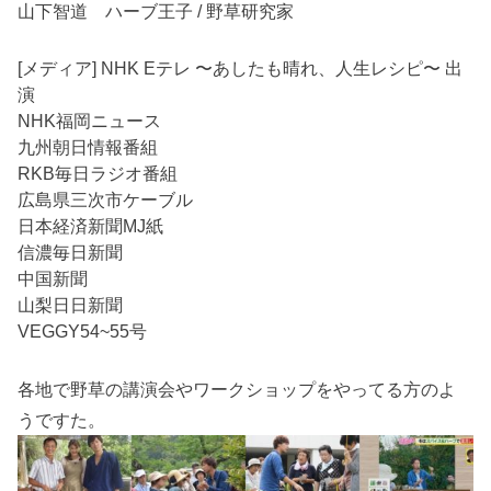
山下智道 ハーブ王子 / 野草研究家
[メディア] NHK Eテレ 〜あしたも晴れ、人生レシピ〜 出
演
NHK福岡ニュース
九州朝日情報番組
RKB毎日ラジオ番組
広島県三次市ケーブル
日本経済新聞MJ紙
信濃毎日新聞
中国新聞
山梨日日新聞
VEGGY54~55号
各地で野草の講演会やワークショップをやってる方のよ
うですた。