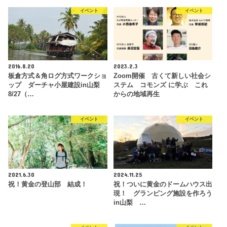
イベント
イベント
2016.8.20
2023.2.3
板倉方式＆角ログ方式ワークショ
Zoom開催 古くて新しい社会シ
ップ ダーチャ小屋建設in山梨
ステム コモンズ に学ぶ これ
8/27（…
からの地域再生
イベント
イベント
2021.6.30
2024.11.25
祝！黄金の登山部 結成！
祝！ついに黄金のドームハウス出
現！ グランピング施設を作ろう
in山梨 …