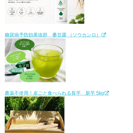
糖尿病予防効果抜群 桑甘露 （ソウカンロ）
農薬不使用！皮ごと食べられる長芋 新芋 5kg