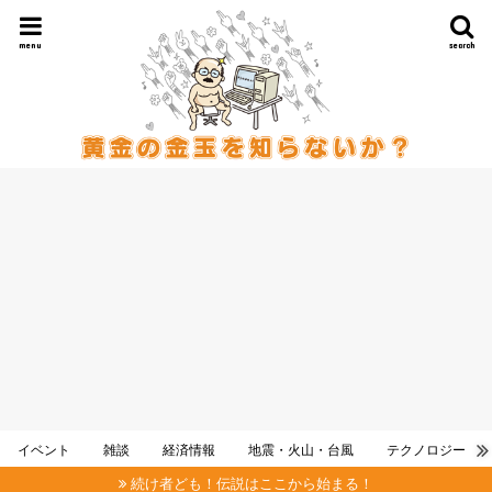
menu
search
イベント
雑談
経済情報
地震・火山・台風
テクノロジー
続け者ども！伝説はここから始まる！