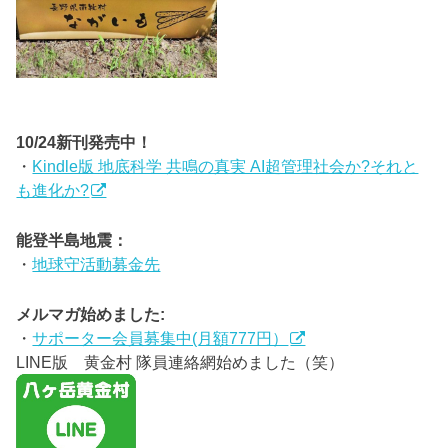
10/24新刊発売中！
・
Kindle版 地底科学 共鳴の真実 AI超管理社会か?それと
も進化か?
能登半島地震：
・
地球守活動募金先
メルマガ始めました:
・
サポーター会員募集中(月額777円）
LINE版 黄金村 隊員連絡網始めました（笑）