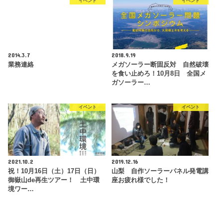
イベント
イベント
2014.3.7
2018.9.19
業務連絡
メガソーラー断固反対 自然破壊
を食い止めろ！10月8日 全国メ
ガソーラー…
イベント
イベント
2021.10.2
2019.12.16
祝！10月16日（土）17日（日）
山梨 自作ソーラーパネル発電講
御嶽山de再生ツアー！ 土中環
座お疲れ様でした！
境ワー…