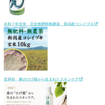
令和７年玄米 完全無肥料無農薬 新潟産コシイブキ
世界初 桑のひげ根から生まれたスキンケア