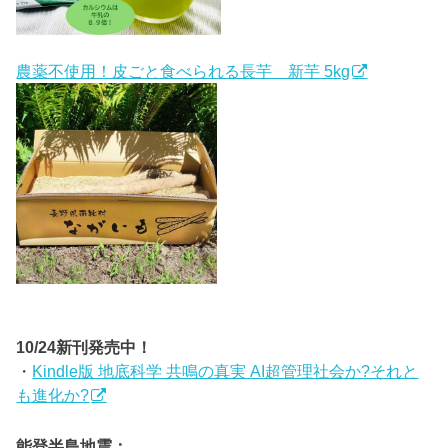
農薬不使用！皮ごと食べられる長芋 新芋 5kg
10/24新刊発売中！
・
Kindle版 地底科学 共鳴の真実 AI超管理社会か?それと
も進化か?
能登半島地震：