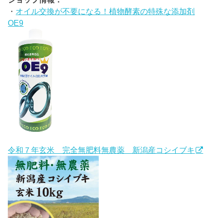
・
オイル交換が不要になる！植物酵素の特殊な添加剤
OE9
令和７年玄米 完全無肥料無農薬 新潟産コシイブキ