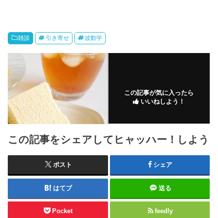
雑談
引き寄せ
波動学
この記事が気に入ったら
いいねしよう！
この記事をシェアしてヒャッハー！しよう
ポスト
シェア
はてブ
送る
Pocket
feedly