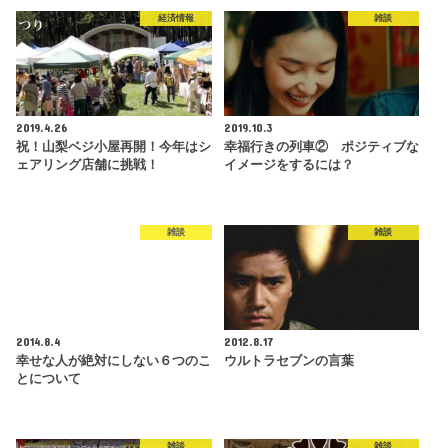
経済情報
雑談
2019.4.26
2019.10.3
祝！山梨ベジ小屋再開！今年はシ
幸福行きの列車② ポジティブな
ェアリング店舗に挑戦！
イメージをするには？
雑談
雑談
2014.8.4
2012.8.17
幸せな人が絶対にしない６つのこ
ウルトラセブンの言葉
とについて
雑談
雑談