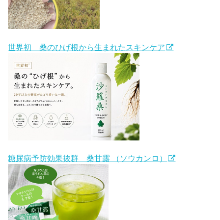
世界初 桑のひげ根から生まれたスキンケア
糖尿病予防効果抜群 桑甘露 （ソウカンロ）