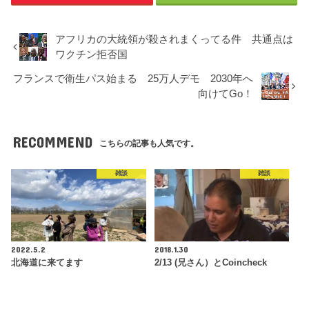
アフリカの大統領が殺されまくってる件 共通点は
ワクチン拒否国
フランスで衛生パス始まる 25万人デモ 2030年へ
向けてGo！
RECOMMEND
こちらの記事も人気です。
雑談
雑談
2022.5.2
2018.1.30
北海道に来てます
2/13 (兄さん）とCoincheck