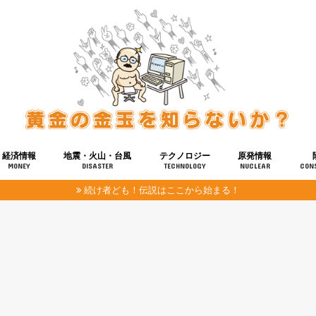
経済情報
地震・火山・台風
テクノロジー
原発情報
MONEY
DISASTER
TECHNOLOGY
NUCLEAR
CON
続け者ども！伝説はここから始まる！
報
健康
宇宙
奴ら
予知
洗脳