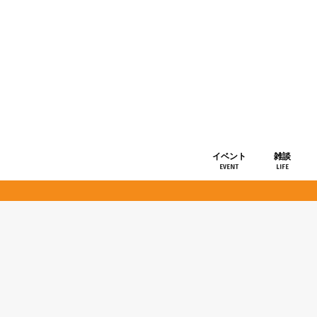
イベント
雑談
EVENT
LIFE
ショップ情
お知らせ