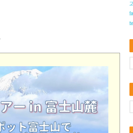
f
tw
。