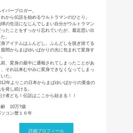
ハイパーブロガー。
これから伝説を始めるウルトラマンのひとり。
地球の生活になじんでしまい自分がウルトラマン
だったことをすっかり忘れていたが、最近思い出
した。
変身アイテムはふんどし。ふんどしを脱ぎ捨てる
と股間からまばゆいばかりの光に包まれて変身す
る。
以前、変身の最中に通報されてしまったことがあ
り、それ以来むやみに変身できなくなってしまっ
ていた。
2012年よりこの日本からまばゆいばかりの黄金の
光を発し続ける。
続け者ども！伝説はここから始まる！！
年齢 10万?歳
パソコン暦１６年
詳細プロフィール