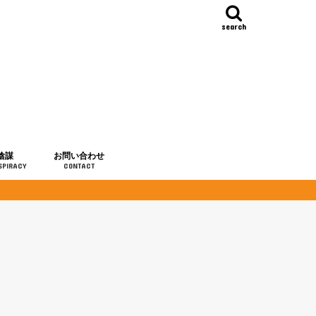
search
陰謀
お問い合わせ
SPIRACY
CONTACT
の歴史
・予言
メディア