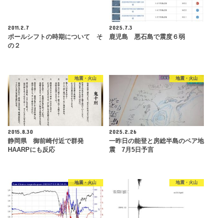
2011.2.7
2025.7.3
ポールシフトの時期について そ
鹿児島 悪石島で震度６弱
の２
地震・火山
地震・火山
2015.8.30
2025.2.26
静岡県 御前崎付近で群発
一昨日の能登と房総半島のペア地
HAARPにも反応
震 7月5日予言
地震・火山
地震・火山