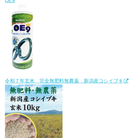
OE9
令和７年玄米 完全無肥料無農薬 新潟産コシイブキ