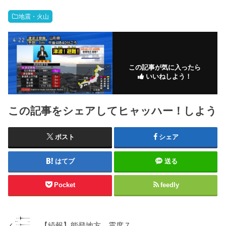
地震・火山
この記事が気に入ったら
いいねしよう！
この記事をシェアしてヒャッハー！しよう
ポスト
シェア
はてブ
送る
Pocket
feedly
【続報】能登地方 震度７