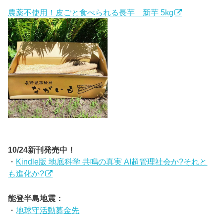
農薬不使用！皮ごと食べられる長芋 新芋 5kg
10/24新刊発売中！
・
Kindle版 地底科学 共鳴の真実 AI超管理社会か?それと
も進化か?
能登半島地震：
・
地球守活動募金先