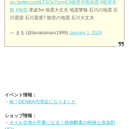
pic.twitter.com/LFSOo7zvmC
#能登半島地震
#能登半
島
#地震
津波3m 地震大丈夫 地震警報 石川の地震 石
川震源 石川震度7 能登の地震 石川大丈夫
— まる (@tanakamaru1999)
January 1, 2024
イベント情報：
・
祝！DENBA代理店になりました
ショップ情報：
・
オイル交換が不要になる！植物酵素の特殊な添加剤