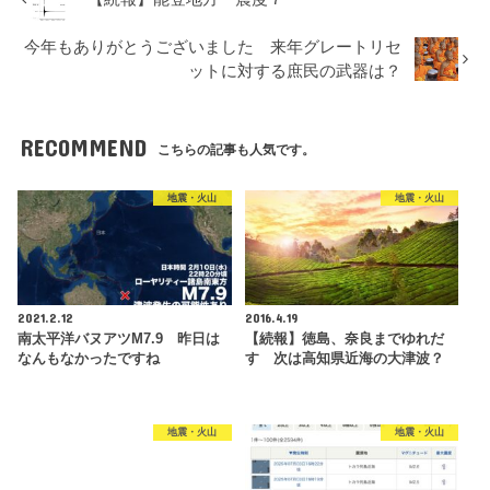
今年もありがとうございました 来年グレートリセ
ットに対する庶民の武器は？
RECOMMEND
こちらの記事も人気です。
地震・火山
地震・火山
2021.2.12
2016.4.19
南太平洋バヌアツM7.9 昨日は
【続報】徳島、奈良までゆれだ
なんもなかったですね
す 次は高知県近海の大津波？
地震・火山
地震・火山