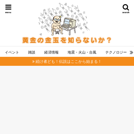
menu
search
イベント
雑談
経済情報
地震・火山・台風
テクノロジー
続け者ども！伝説はここから始まる！