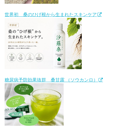
世界初 桑のひげ根から生まれたスキンケア
糖尿病予防効果抜群 桑甘露 （ソウカンロ）