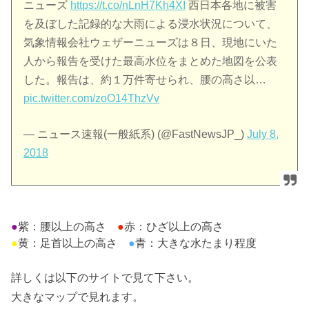
ニューズ
https://t.co/nLnH7Kh4XI
西日本各地に被害
を及ぼした記録的な大雨による浸水状況について、
気象情報会社ウェザーニューズは８日、現地にいた
人から報告を受けた最高水位をまとめた地図を公表
した。報告は、約１万件寄せられ、腰の高さ以…
pic.twitter.com/zoO14ThzVv
— ニュース速報(一般紙系) (@FastNewsJP_)
July 8,
2018
●
紫：腰以上の高さ
●
赤：ひざ以上の高さ
●
黄：足首以上の高さ
●
青：大きな水たまり程度
詳しくは以下のサイトで見て下さい。
大きなマップで見れます。