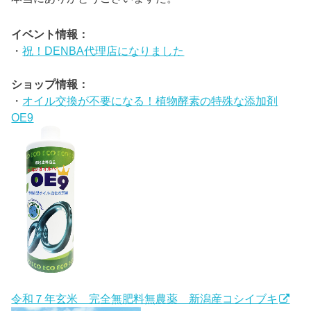
イベント情報：
・
祝！DENBA代理店になりました
ショップ情報：
・
オイル交換が不要になる！植物酵素の特殊な添加剤
OE9
令和７年玄米 完全無肥料無農薬 新潟産コシイブキ