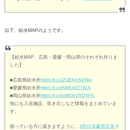
以下、給水MAPのようです。
【給水MAP、広島・愛媛・岡山県のそれぞれ作りま
した】
■広島県給水所
https://t.co/2GEKm5vQkx
■愛媛県給水所
https://t.co/NMUdrZT6Lh
■岡山県給水所
https://t.co/uMQhVRDXFK
他にも入浴施設、炊き出しなど情報をまとめていま
す。
困っている方に届きますように。
#西日本豪雨災害
#