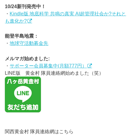
10/24新刊発売中！
・
Kindle版 地底科学 共鳴の真実 AI超管理社会か?それと
も進化か?
能登半島地震：
・
地球守活動募金先
メルマガ始めました:
・
サポーター会員募集中(月額777円）
LINE版 黄金村 隊員連絡網始めました（笑）
関西黄金村 隊員連絡網はこちら