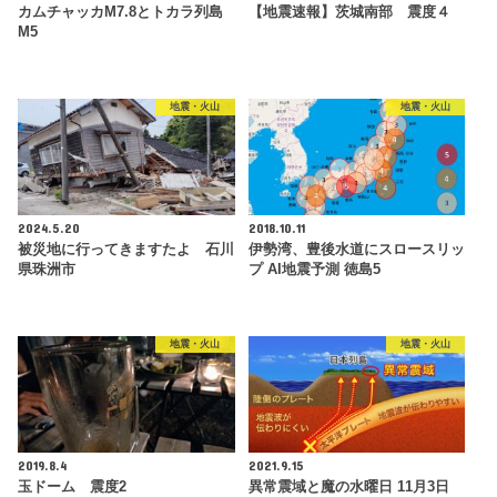
カムチャッカM7.8とトカラ列島
【地震速報】茨城南部 震度４
M5
地震・火山
地震・火山
2024.5.20
2018.10.11
被災地に行ってきますたよ 石川
伊勢湾、豊後水道にスロースリッ
県珠洲市
プ AI地震予測 徳島5
地震・火山
地震・火山
2019.8.4
2021.9.15
玉ドーム 震度2
異常震域と魔の水曜日 11月3日