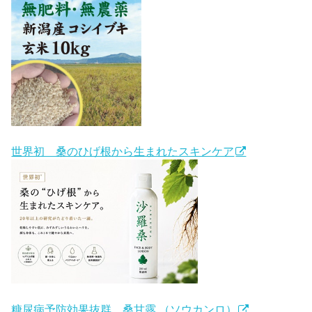
世界初 桑のひげ根から生まれたスキンケア
糖尿病予防効果抜群 桑甘露 （ソウカンロ）