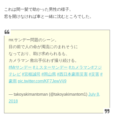
これは間一髪で助かった男性の様子。
窓を開けなければ車と一緒に沈むところでした。
mr.サンデー問題のシーン。
目の前で人の命が濁流にのまれそうに
なっており、助け求められるも、
カメラマン 救出手伝わず撮り続ける。
#Mrサンデー
#ミスターサンデー
#カメラマン
#フジ
テレビ
#宮根誠司
#岡山県
#西日本豪雨災害
#災害
#
豪雨
pic.twitter.com/KF7JewVij9
— takoyakimantoman (@takoyakimantom1)
July 8,
2018