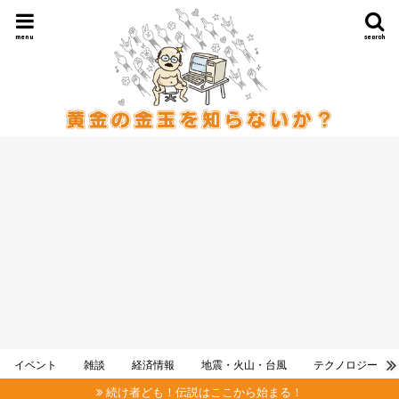
menu
search
イベント
雑談
経済情報
地震・火山・台風
テクノロジー
続け者ども！伝説はここから始まる！