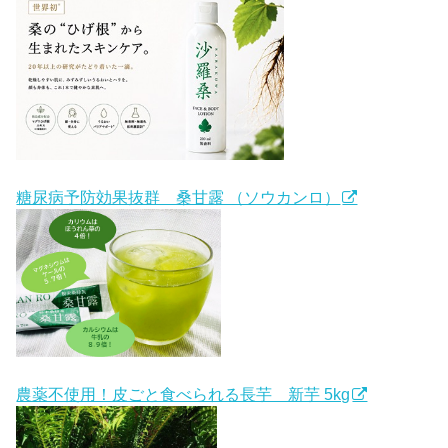
糖尿病予防効果抜群 桑甘露 （ソウカンロ）
農薬不使用！皮ごと食べられる長芋 新芋 5kg