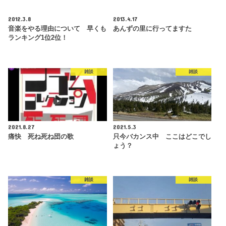
2012.3.8
2013.4.17
音楽をやる理由について 早くも
あんずの里に行ってますた
ランキング1位2位！
雑談
雑談
2021.8.27
2021.5.3
痛快 死ね死ね団の歌
只今バカンス中 ここはどこでし
ょう？
雑談
雑談