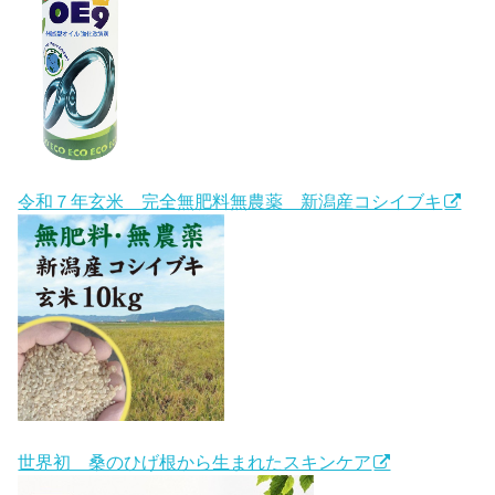
令和７年玄米 完全無肥料無農薬 新潟産コシイブキ
世界初 桑のひげ根から生まれたスキンケア