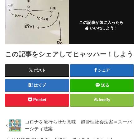
この記事が気に入ったら
いいねしよう！
この記事をシェアしてヒャッハー！しよう
ポスト
シェア
はてブ
送る
Pocket
feedly
コロナを流行らせた意味 超管理社会法案＝スーパ
ーシティ法案