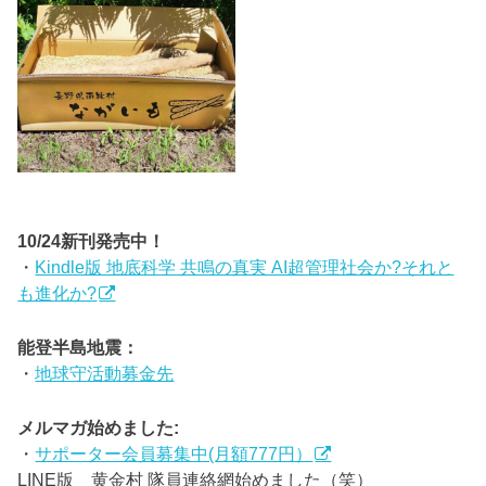
10/24新刊発売中！
・
Kindle版 地底科学 共鳴の真実 AI超管理社会か?それと
も進化か?
能登半島地震：
・
地球守活動募金先
メルマガ始めました:
・
サポーター会員募集中(月額777円）
LINE版 黄金村 隊員連絡網始めました（笑）