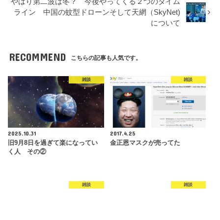
やはり第二波は冬？ 今後やってくる２つのタイム
ライン 中国の蚊型ドローンそして天網（SkyNet)
について
RECOMMEND
こちらの記事も人気です。
雑談
雑談
2025.10.31
2017.4.25
旧9月8日を過ぎて楽になってい
金正恩マスクが売ってた
く人 その②
雑談
雑談