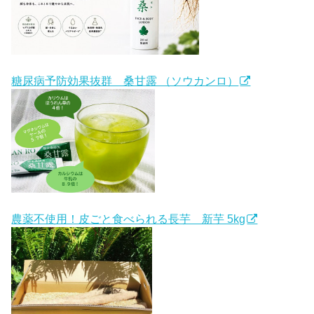
糖尿病予防効果抜群 桑甘露 （ソウカンロ）
農薬不使用！皮ごと食べられる長芋 新芋 5kg