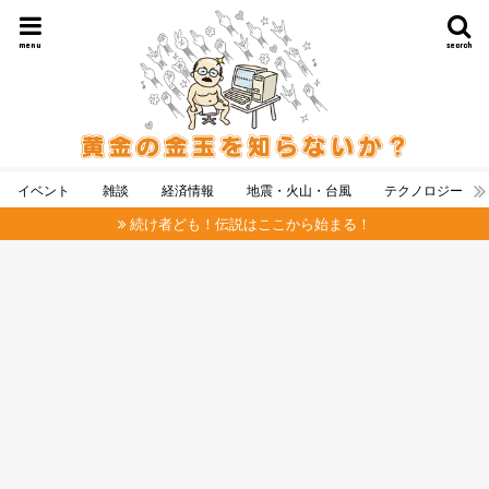
menu
search
イベント
雑談
経済情報
地震・火山・台風
テクノロジー
続け者ども！伝説はここから始まる！