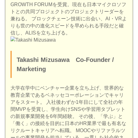
GROWTH FORUMを受賞。現在も日本マイクロソフ
トとの共同プロジェクトのプロジェクトリーダーを
兼ねる。 ブロックチェーン技術に出会い、AI・VRよ
りも世の中の進化スピードを早められる手段だと確
信し、ALISを立ち上げる。
Takashi Mizusawa Co-Founder /
Marketing
大学在学中にベンチャー企業を立ち上げ、世界的な
教育企業であるベネッセコーポレーションでキャリ
アをスタート。 入社後わずか1年目にして全社の年
間MVPを受賞し、学生向けSNSや学習用タブレット
の新規事業開発を6年間経験。 その後、「学ぶ」と
「働く」の接続を目的に日本のHR業界で最も有名な
リクルートキャリアへ転職。 MOOCやリファラルツ
ールの事業開発を担当している。一貫した社会的ネ