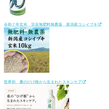
令和７年玄米 完全無肥料無農薬 新潟産コシイブキ
世界初 桑のひげ根から生まれたスキンケア