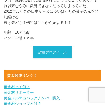
以前、変身の最中に通報されてしまったことがあり、そ
れ以来むやみに変身できなくなってしまっていた。
2012年よりこの日本からまばゆいばかりの黄金の光を発
し続ける。
続け者ども！伝説はここから始まる！！
年齢 10万?歳
パソコン暦１６年
詳細プロフィール
黄金関連リンク！
黄金村って何？
黄金村サポーター
黄金メルマガバックナンバー購入
黄金村ショップとは？