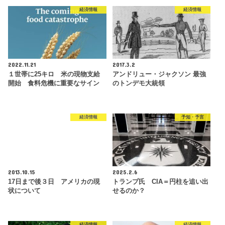
経済情報
経済情報
2022.11.21
2017.3.2
１世帯に25キロ 米の現物支給
アンドリュー・ジャクソン 最強
開始 食料危機に重要なサイン
のトンデモ大統領
経済情報
予知・予言
2013.10.15
2025.2.6
17日まで後３日 アメリカの現
トランプ氏 CIA＝円柱を追い出
状について
せるのか？
経済情報
経済情報