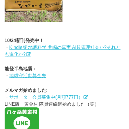
10/24新刊発売中！
・
Kindle版 地底科学 共鳴の真実 AI超管理社会か?それと
も進化か?
能登半島地震：
・
地球守活動募金先
メルマガ始めました:
・
サポーター会員募集中(月額777円）
LINE版 黄金村 隊員連絡網始めました（笑）