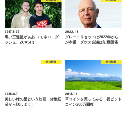
2017.8.27
2022.1.5
黒い三連星がぁあ （モネロ、ダ
グレートリセットは2022年から
ッシュ、ZCASH）
が本番 ダボス会議は初夏開催
経済情報
経済情報
2015.8.7
2018.1.6
美しい緑の星という映画 貨幣経
草コインを買ってみる 祝ビット
済から脱しよう！
コイン200万回復