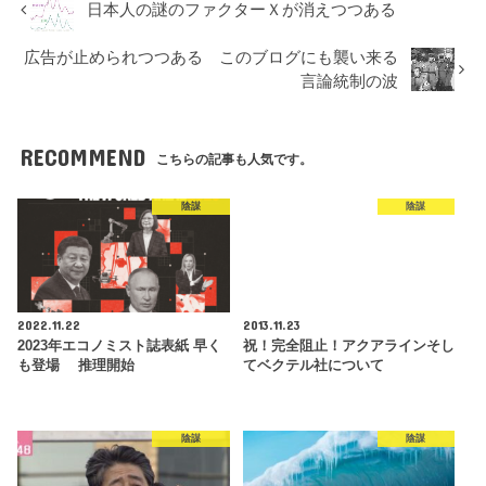
日本人の謎のファクターＸが消えつつある
広告が止められつつある このブログにも襲い来る
言論統制の波
RECOMMEND
こちらの記事も人気です。
陰謀
陰謀
2022.11.22
2013.11.23
2023年エコノミスト誌表紙 早く
祝！完全阻止！アクアラインそし
も登場 推理開始
てベクテル社について
陰謀
陰謀