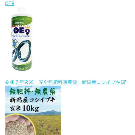
OE9
令和７年玄米 完全無肥料無農薬 新潟産コシイブキ