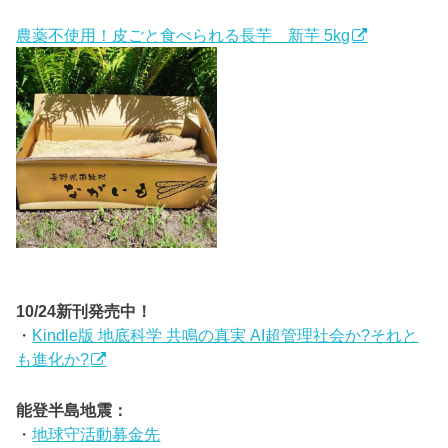
農薬不使用！皮ごと食べられる長芋 新芋 5kg
10/24新刊発売中！
・
Kindle版 地底科学 共鳴の真実 AI超管理社会か?それと
も進化か?
能登半島地震：
・
地球守活動募金先