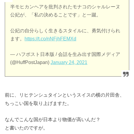
半モヒカンヘアを批判されたモナコのシャルレーヌ
公妃が、「私の決めることです」と一蹴。
公妃の自分らしく生きるスタイルに、勇気付けられ
ます。
https://t.co/nNFjhFEMXd
— ハフポスト日本版 / 会話を生み出す国際メディア
(@HuffPostJapan)
January 24, 2021
前に、リヒテンシュタインというスイスの横の片田舎、
ちっこい国を取り上げますた。
なんでこんな国が日本より物価が高いんだ？
と書いたのですが。