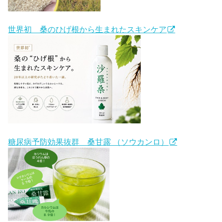
世界初 桑のひげ根から生まれたスキンケア
糖尿病予防効果抜群 桑甘露 （ソウカンロ）