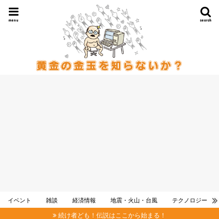
menu
search
イベント
雑談
経済情報
地震・火山・台風
テクノロジー
続け者ども！伝説はここから始まる！