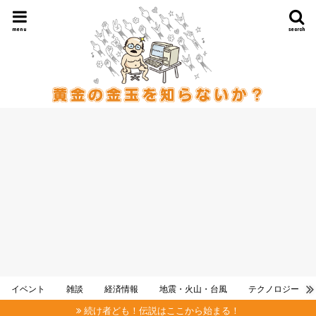
menu
search
イベント
雑談
経済情報
地震・火山・台風
テクノロジー
続け者ども！伝説はここから始まる！