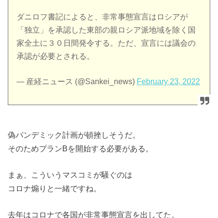
ダニロフ書記によると、非常事態宣言はロシアが
「独立」を承認した東部の親ロシア派地域を除く国
家全土に３０日間発令する。ただ、宣言には議会の
承認が必要とされる。
— 産経ニュース (@Sankei_news)
February 23, 2022
偽パンデミック計画が頓挫しそうだ。
そのためプランBを開始する必要がある。
まぁ、こういうマスコミが騒ぐのは
コロナ煽りと一緒ですね。
去年はコロナで各国が非常事態宣言を出してた。