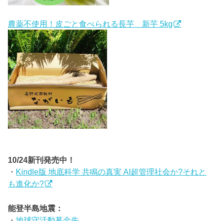
農薬不使用！皮ごと食べられる長芋 新芋 5kg
10/24新刊発売中！
・
Kindle版 地底科学 共鳴の真実 AI超管理社会か?それと
も進化か?
能登半島地震：
・
地球守活動募金先