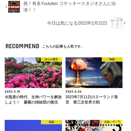
祝！有名Youtuber コヤッキースタジオさんに出
演！！
今日は気になる2022年2月22日
RECOMMEND
こちらの記事も人気です。
奴らの歴史
陰謀
2023.5.10
2023.6.26
水瓶座の時代 女神パワーを解放
2023年7月11日のヌーランド発
しよう！ 薔薇の姉妹団の復活
言 第三次世界大戦
陰謀
洗脳メディア