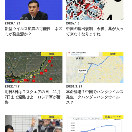
2020.1.23
2026.1.8
新型ウイルス変異の可能性 ネズ
中国の輸出規制 今後、薬が入っ
ミが発生源か？
て来なくなりますね
陰謀
健康
2022.11.7
2020.3.27
明日8日はＴスクエアの日 11月
本命登場？中国でハンタウイルス
7日まで避難せよ ロシア軍が警
発生 クハンダ＝ハンタウイル
告
ス？
陰謀
洗脳メディア