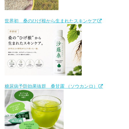
世界初 桑のひげ根から生まれたスキンケア
糖尿病予防効果抜群 桑甘露 （ソウカンロ）