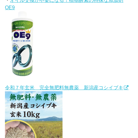
OE9
令和７年玄米 完全無肥料無農薬 新潟産コシイブキ