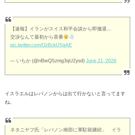
【速報】イランがスイス和平会談から即撤退…
交渉なんて最初から茶番
pic.twitter.com/OzBckUSgAE
— いちか (@nBwQSzmg3qU2ysd)
June 21, 2026
イスラエルはレバノンからは出て行かないと言ってます
ね。
ネタニヤフ氏「レバノン南部に軍駐留継続」 イラ