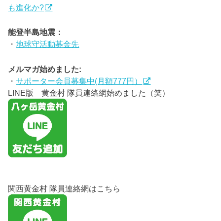
も進化か?
能登半島地震：
・
地球守活動募金先
メルマガ始めました:
・
サポーター会員募集中(月額777円）
LINE版 黄金村 隊員連絡網始めました（笑）
関西黄金村 隊員連絡網はこちら