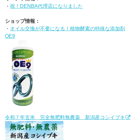
・
祝！DENBA代理店になりました
ショップ情報：
・
オイル交換が不要になる！植物酵素の特殊な添加剤
OE9
令和７年玄米 完全無肥料無農薬 新潟産コシイブキ