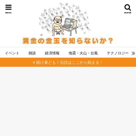
menu
search
イベント
雑談
経済情報
地震・火山・台風
テクノロジー
続け者ども！伝説はここから始まる！