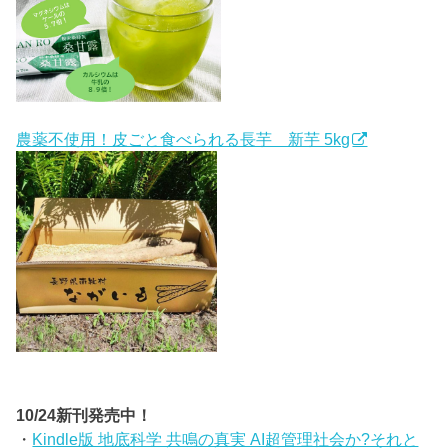
農薬不使用！皮ごと食べられる長芋 新芋 5kg
10/24新刊発売中！
・
Kindle版 地底科学 共鳴の真実 AI超管理社会か?それと