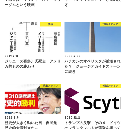
ーダムという映画
才
陰謀
洗脳メディア
2019.7.11
2022.7.22
ジャニーズ喜多川氏死去 アメリ
バチカンのオベリスクが破壊され
カ的ものの終わり
た？ ジョージアガイドストーン
に続き
洗脳メディア
洗脳メディア
2026.2.9
2020.12.2
歴史が大きく動いた日 自民党
トランプの反撃 その４ ドイツ
歴史的大勝利来た～
のフランクフルトが選挙を操って