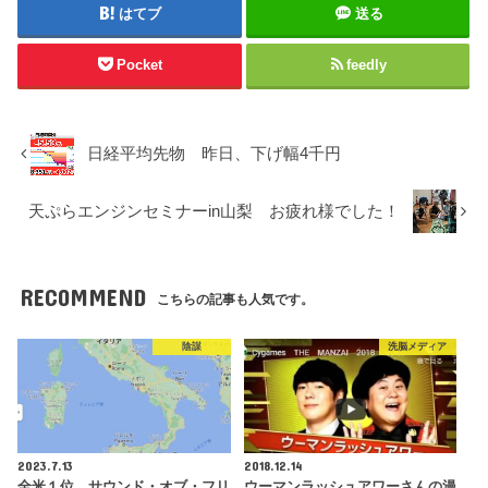
はてブ
送る
Pocket
feedly
日経平均先物 昨日、下げ幅4千円
天ぷらエンジンセミナーin山梨 お疲れ様でした！
RECOMMEND
こちらの記事も人気です。
陰謀
洗脳メディア
2023.7.13
2018.12.14
全米１位 サウンド・オブ・フリ
ウーマンラッシュアワーさんの漫