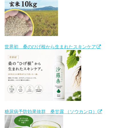
世界初 桑のひげ根から生まれたスキンケア
糖尿病予防効果抜群 桑甘露 （ソウカンロ）