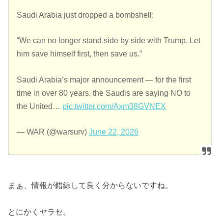
Saudi Arabia just dropped a bombshell:
“We can no longer stand side by side with Trump. Let
him save himself first, then save us.”
Saudi Arabia’s major announcement — for the first
time in over 80 years, the Saudis are saying NO to
the United…
pic.twitter.com/Axm38GVNEX
— WAR (@warsurv)
June 22, 2026
まぁ、情報が錯綜して良く分からないですね。
とにかくヤラセ。