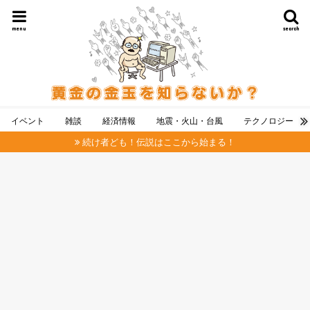
menu
search
イベント
雑談
経済情報
地震・火山・台風
テクノロジー
続け者ども！伝説はここから始まる！