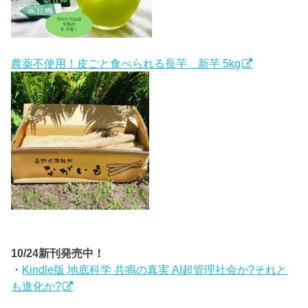
農薬不使用！皮ごと食べられる長芋 新芋 5kg
10/24新刊発売中！
・
Kindle版 地底科学 共鳴の真実 AI超管理社会か?それと
も進化か?