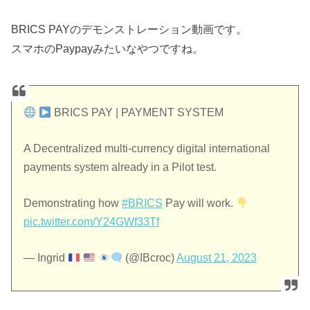
BRICS PAYのデモンストレーション動画です。
スマホのPaypayみたいなやつですね。
BRICS PAY | PAYMENT SYSTEM
A Decentralized multi-currency digital international
payments system already in a Pilot test.
Demonstrating how
#BRICS
Pay will work.
pic.twitter.com/Y24GWf33Tf
— Ingrid
(@IBcroc)
August 21, 2023