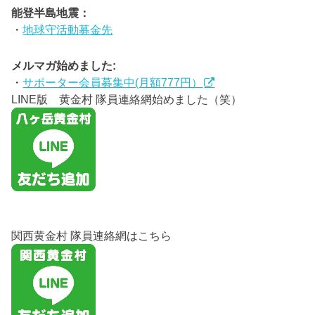
能登半島地震：
・
地球守活動募金先
メルマガ始めました:
・
サポーター会員募集中(月額777円）
LINE版 黄金村 隊員連絡網始めました（笑）
関西黄金村 隊員連絡網はこちら