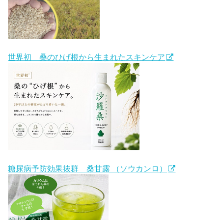
世界初 桑のひげ根から生まれたスキンケア
糖尿病予防効果抜群 桑甘露 （ソウカンロ）