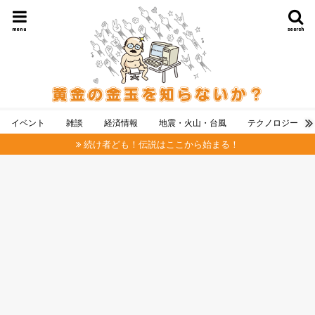
menu
search
イベント
雑談
経済情報
地震・火山・台風
テクノロジー
続け者ども！伝説はここから始まる！