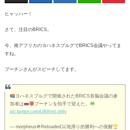
ヒャッハー！
さて、注目のBRICS。
今、南アフリカのヨハネスブルグでBRICS会議やってま
すね。
プーチンさんがスピーチしてます。
ヨハネスブルグで開催されたBRICS首脳会議の参
加者は
プーチンを拍手で迎えた。
pic.twitter.com/UBIhnrLgWv
— morpheus🪖Reloaded
地滑り的勝利への覚醒