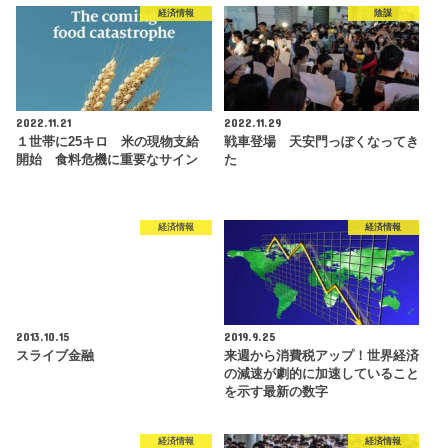
経済情報
陰謀
2022.11.21
2022.11.29
１世帯に25キロ 米の現物支給
戦車登場 天安門っぽくなってき
開始 食料危機に重要なサイン
た
経済情報
経済情報
2013.10.15
2019.9.25
スライブ金融
来週から消費税アップ！世界経済
の減速が劇的に加速していること
を示す最新の数字
経済情報
経済情報