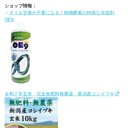
ショップ情報：
・
オイル交換が不要になる！植物酵素の特殊な添加剤
OE9
令和７年玄米 完全無肥料無農薬 新潟産コシイブキ