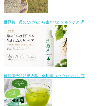
世界初 桑のひげ根から生まれたスキンケア
糖尿病予防効果抜群 桑甘露 （ソウカンロ）