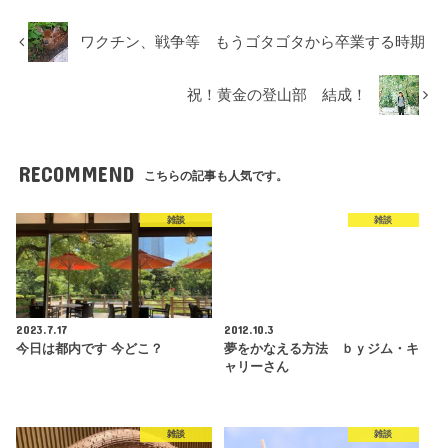
ワクチン、戦争等 もうゴタゴタから卒業する時期
祝！黄金の登山部 結成！
RECOMMEND
こちらの記事も人気です。
雑談
雑談
2023.7.17
2012.10.3
今日は都内です 今どこ？
夢をかなえる方法 ｂｙジム・キ
ャリーさん
雑談
雑談