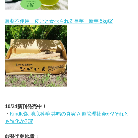
農薬不使用！皮ごと食べられる長芋 新芋 5kg
10/24新刊発売中！
・
Kindle版 地底科学 共鳴の真実 AI超管理社会か?それと
も進化か?
能登半島地震：