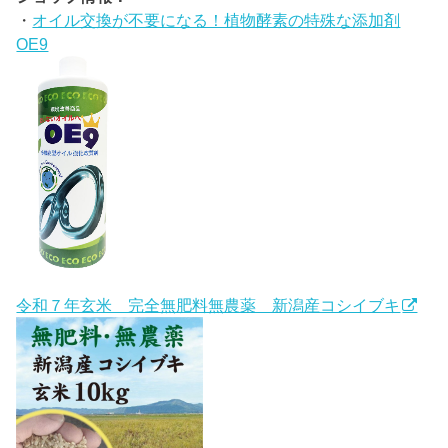
・
オイル交換が不要になる！植物酵素の特殊な添加剤
OE9
令和７年玄米 完全無肥料無農薬 新潟産コシイブキ