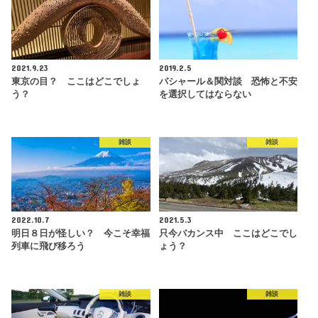
2021.9.23
2019.2.5
東京の目？ ここはどこでしょ
バシャール＆関対談 恐怖と不安
う？
を選択してはならない
雑談
雑談
2022.10.7
2021.5.3
明日８日が怪しい？ 今こそ幸福
只今バカンス中 ここはどこでし
列車に飛び移ろう
ょう？
雑談
雑談