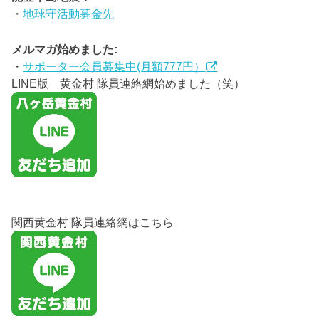
・
地球守活動募金先
メルマガ始めました:
・
サポーター会員募集中(月額777円）
LINE版 黄金村 隊員連絡網始めました（笑）
関西黄金村 隊員連絡網はこちら