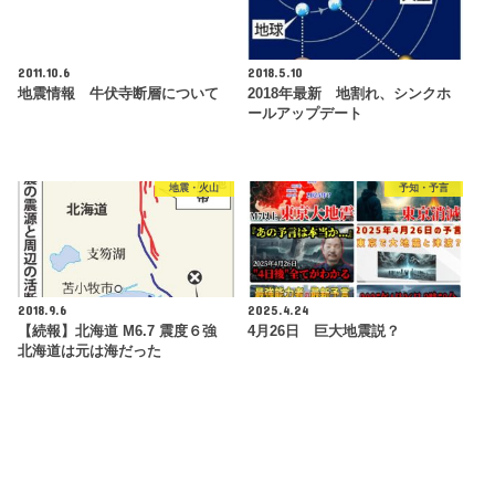
2011.10.6
2018.5.10
地震情報 牛伏寺断層について
2018年最新 地割れ、シンクホ
ールアップデート
地震・火山
予知・予言
2018.9.6
2025.4.24
【続報】北海道 M6.7 震度６強
4月26日 巨大地震説？
北海道は元は海だった