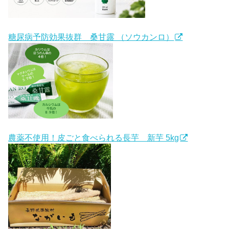
糖尿病予防効果抜群 桑甘露 （ソウカンロ）
農薬不使用！皮ごと食べられる長芋 新芋 5kg