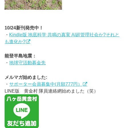
10/24新刊発売中！
・
Kindle版 地底科学 共鳴の真実 AI超管理社会か?それと
も進化か?
能登半島地震：
・
地球守活動募金先
メルマガ始めました:
・
サポーター会員募集中(月額777円）
LINE版 黄金村 隊員連絡網始めました（笑）