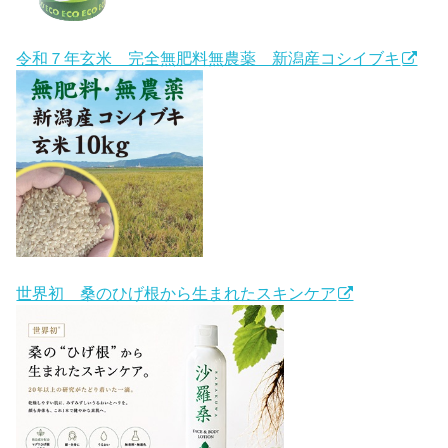
令和７年玄米 完全無肥料無農薬 新潟産コシイブキ
世界初 桑のひげ根から生まれたスキンケア