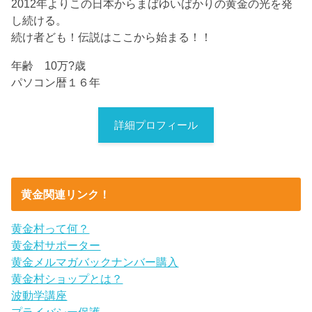
2012年よりこの日本からまばゆいばかりの黄金の光を発
し続ける。
続け者ども！伝説はここから始まる！！
年齢 10万?歳
パソコン暦１６年
詳細プロフィール
黄金関連リンク！
黄金村って何？
黄金村サポーター
黄金メルマガバックナンバー購入
黄金村ショップとは？
波動学講座
プライバシー保護