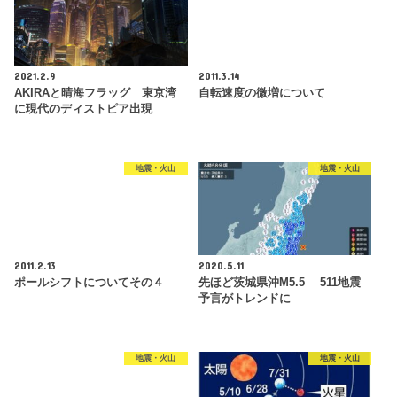
2021.2.9
2011.3.14
AKIRAと晴海フラッグ 東京湾
自転速度の微増について
に現代のディストピア出現
地震・火山
地震・火山
2011.2.13
2020.5.11
ポールシフトについてその４
先ほど茨城県沖M5.5 511地震
予言がトレンドに
地震・火山
地震・火山