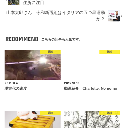
住所に注目
山本太郎さん 令和新選組はイタリアの五つ星運動
か？
RECOMMEND
こちらの記事も人気です。
雑談
雑談
2013.11.4
2013.10.18
現実化の速度
動画紹介 Charlotte: No no no
雑談
雑談