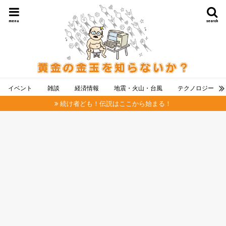
menu
search
イベント
雑談
経済情報
地震・火山・台風
テクノロジー
続け者ども！伝説はここから始まる！