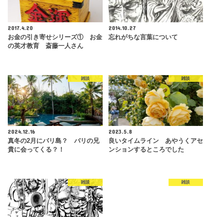
2017.4.20
2014.10.27
お金の引き寄せシリーズ① お金
忘れがちな言葉について
の英才教育 斎藤一人さん
雑談
雑談
2024.12.16
2023.5.8
真冬の2月にバリ島？ バリの兄
良いタイムライン あやうくアセ
貴に会ってくる？！
ンションするところでした
雑談
雑談