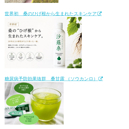
世界初 桑のひげ根から生まれたスキンケア
糖尿病予防効果抜群 桑甘露 （ソウカンロ）