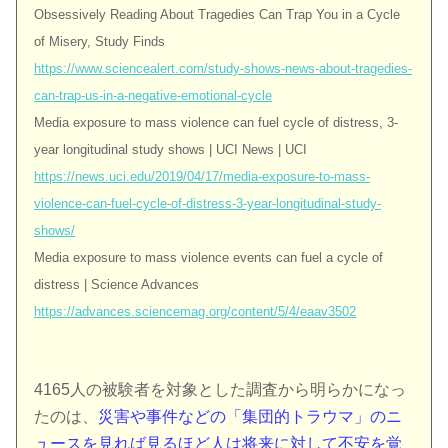
Obsessively Reading About Tragedies Can Trap You in a Cycle
of Misery, Study Finds
https://www.sciencealert.com/study-shows-news-about-tragedies-
can-trap-us-in-a-negative-emotional-cycle
Media exposure to mass violence can fuel cycle of distress, 3-
year longitudinal study shows | UCI News | UCI
https://news.uci.edu/2019/04/17/media-exposure-to-mass-
violence-can-fuel-cycle-of-distress-3-year-longitudinal-study-
shows/
Media exposure to mass violence events can fuel a cycle of
distress | Science Advances
https://advances.sciencemag.org/content/5/4/eaav3502
4165人の被験者を対象とした調査から明らかになっ
たのは、
災害や事件などの「集団的トラウマ」のニ
ュースを見れば見るほど人は将来に対して不安を覚