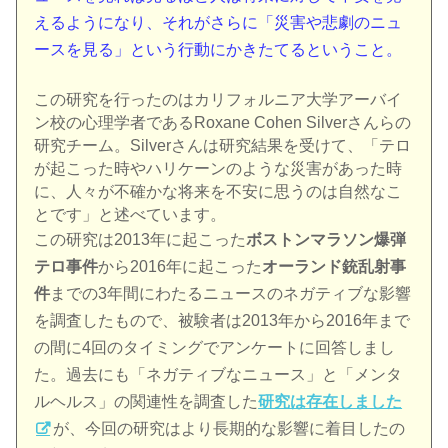
えるようになり、それがさらに「災害や悲劇のニュ
ースを見る」という行動にかきたてるということ。
この研究を行ったのはカリフォルニア大学アーバイ
ン校の心理学者であるRoxane Cohen Silverさんらの
研究チーム。Silverさんは研究結果を受けて、「テロ
が起こった時やハリケーンのような災害があった時
に、人々が不確かな将来を不安に思うのは自然なこ
とです」と述べています。
この研究は2013年に起こった
ボストンマラソン爆弾
テロ事件
から2016年に起こった
オーランド銃乱射事
件
までの3年間にわたるニュースのネガティブな影響
を調査したもので、被験者は2013年から2016年まで
の間に4回のタイミングでアンケートに回答しまし
た。過去にも「ネガティブなニュース」と「メンタ
ルヘルス」の関連性を調査した
研究は存在しました
が、今回の研究はより長期的な影響に着目したの