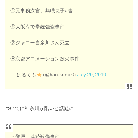
⑤元事務次官、無職息子○害
⑥大阪府で拳銃強盗事件
⑦ジャニー喜多川さん死去
⑧京都アニメーション放火事件
— はるくも
(@harukumo0)
July 20, 2019
ついでに神奈川が酷いと話題に
・登戸、連続殺傷事件