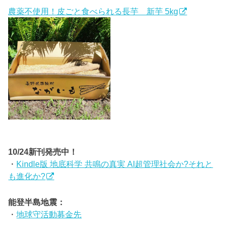
農薬不使用！皮ごと食べられる長芋 新芋 5kg
10/24新刊発売中！
・
Kindle版 地底科学 共鳴の真実 AI超管理社会か?それと
も進化か?
能登半島地震：
・
地球守活動募金先