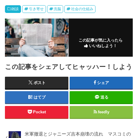
雑談
引き寄せ
洗脳
社会の仕組み
この記事が気に入ったら
いいねしよう！
この記事をシェアしてヒャッハー！しよう
ポスト
シェア
はてブ
送る
Pocket
feedly
米軍撤退とジャニーズ吉本崩壊の流れ マスコミの