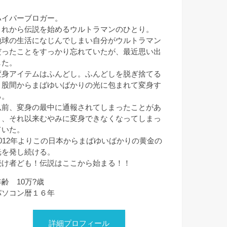
ハイパーブロガー。
これから伝説を始めるウルトラマンのひとり。
地球の生活になじんでしまい自分がウルトラマン
だったことをすっかり忘れていたが、最近思い出
した。
変身アイテムはふんどし。ふんどしを脱ぎ捨てる
と股間からまばゆいばかりの光に包まれて変身す
る。
以前、変身の最中に通報されてしまったことがあ
り、それ以来むやみに変身できなくなってしまっ
ていた。
2012年よりこの日本からまばゆいばかりの黄金の
光を発し続ける。
続け者ども！伝説はここから始まる！！
年齢 10万?歳
パソコン暦１６年
詳細プロフィール