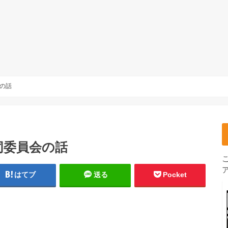
の話
同委員会の話
はてブ
送る
Pocket