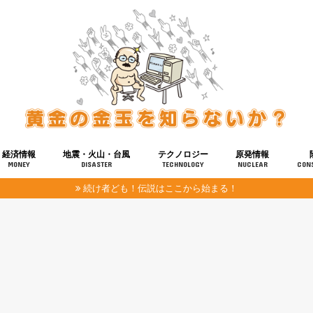
経済情報
地震・火山・台風
テクノロジー
原発情報
MONEY
DISASTER
TECHNOLOGY
NUCLEAR
CON
続け者ども！伝説はここから始まる！
報
健康
宇宙
奴ら
予知
洗脳