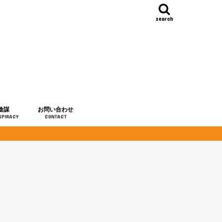
search
陰謀
お問い合わせ
SPIRACY
CONTACT
の歴史
・予言
メディア