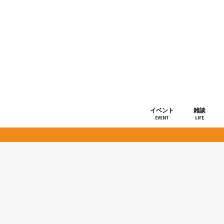
イベント
雑談
EVENT
LIFE
ショップ情
お知らせ