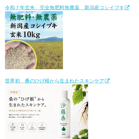
令和７年玄米 完全無肥料無農薬 新潟産コシイブキ
世界初 桑のひげ根から生まれたスキンケア