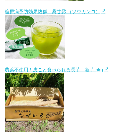
糖尿病予防効果抜群 桑甘露 （ソウカンロ）
農薬不使用！皮ごと食べられる長芋 新芋 5kg