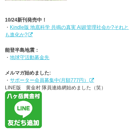
10/24新刊発売中！
・
Kindle版 地底科学 共鳴の真実 AI超管理社会か?それと
も進化か?
能登半島地震：
・
地球守活動募金先
メルマガ始めました:
・
サポーター会員募集中(月額777円）
LINE版 黄金村 隊員連絡網始めました（笑）