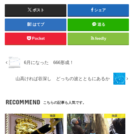
ポスト
シェア
はてブ
送る
Pocket
feedly
6月になった 666形成！
山高ければ谷深し どっちの波とともにあるか
RECOMMEND
こちらの記事も人気です。
陰謀
陰謀