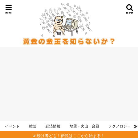
menu
search
イベント
雑談
経済情報
地震・火山・台風
テクノロジー
続け者ども！伝説はここから始まる！