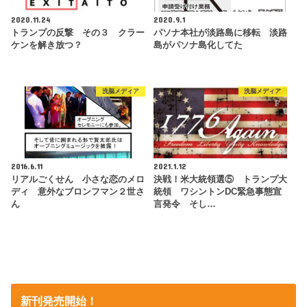
2020.11.24
2020.9.1
トランプの反撃 その３ クラー
パソナ本社が淡路島に移転 淡路
ケンを解き放つ？
島がパソナ島化してた
洗脳メディア
洗脳メディア
2016.6.11
2021.1.12
リアルごくせん 小さな恋のメロ
決戦！米大統領選⑤ トランプ大
ディ 意外なブロンフマン２世さ
統領 ワシントンDC緊急事態宣
ん
言発令 そし…
新刊発売開始！