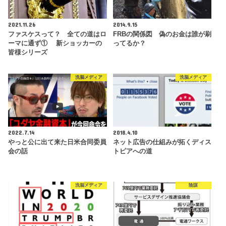
2021.11.26
2014.9.15
ファスケスって？ 全ての道はロ
FRBの関係図 偽のお金は誰が刷
ーマに通ず① 新ショッカーの
ってるか？
皆様シリーズ
洗脳メディア
洗脳メディア
2022.7.14
2018.4.10
やっと公に出て来た日米合同委員
ネット広告の仕組みが拓くディス
会の話
トピアへの道
洗脳メディア
陰謀