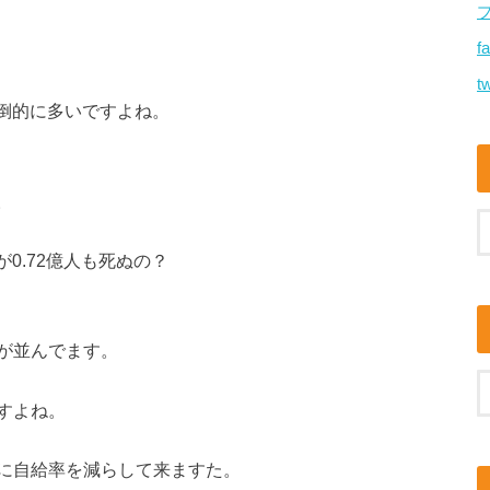
f
tw
圧倒的に多いですよね。
。
0.72億人も死ぬの？
が並んでます。
すよね。
に自給率を減らして来ますた。