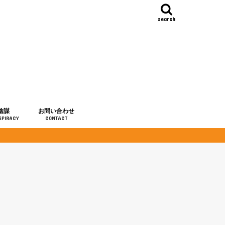
search
陰謀
お問い合わせ
SPIRACY
CONTACT
の歴史
・予言
メディア