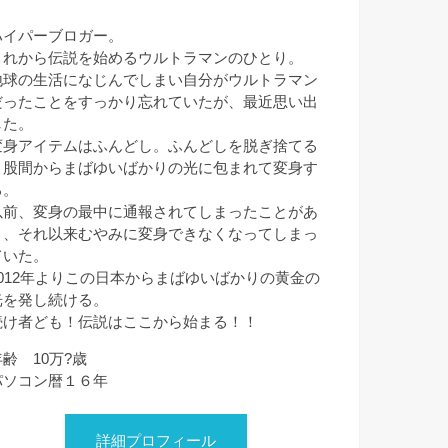
ハイパーブロガー。
これから伝説を始めるウルトラマンのひとり。
地球の生活になじんでしまい自分がウルトラマン
だったことをすっかり忘れていたが、最近思い出
した。
変身アイテムはふんどし。ふんどしを脱ぎ捨てる
と股間からまばゆいばかりの光に包まれて変身す
る。
以前、変身の最中に通報されてしまったことがあ
り、それ以来むやみに変身できなくなってしまっ
ていた。
2012年よりこの日本からまばゆいばかりの黄金の
光を発し続ける。
続け者ども！伝説はここから始まる！！
年齢 10万?歳
パソコン暦１６年
詳細プロフィール