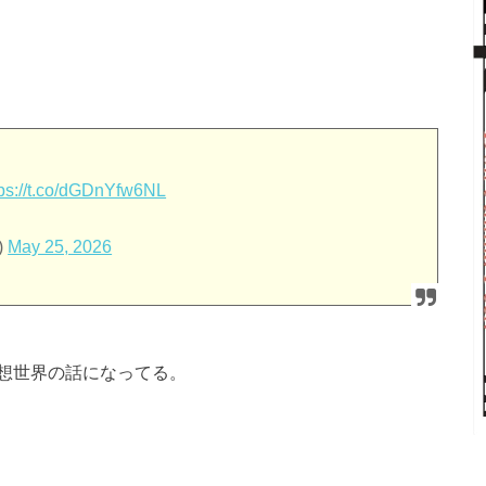
tps://t.co/dGDnYfw6NL
)
May 25, 2026
想世界の話になってる。