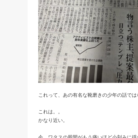
これって、あの有名な靴磨きの少年の話では
これは。。
かなり近い。
今、ワタスの股間がもう痛いほど小刻みに揺