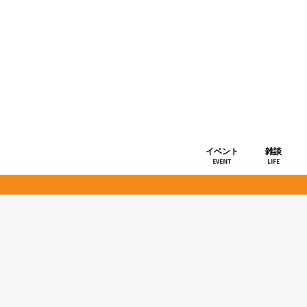
イベント
雑談
EVENT
LIFE
ショップ情
お知らせ