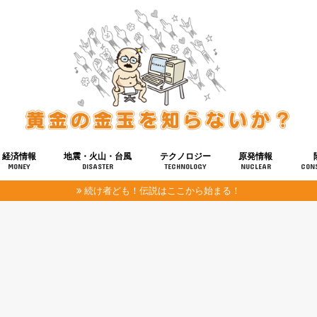
経済情報
地震・火山・台風
テクノロジー
原発情報
MONEY
DISASTER
TECHNOLOGY
NUCLEAR
CON
続け者ども！伝説はここから始まる！
報
健康
宇宙
奴ら
予知
洗脳