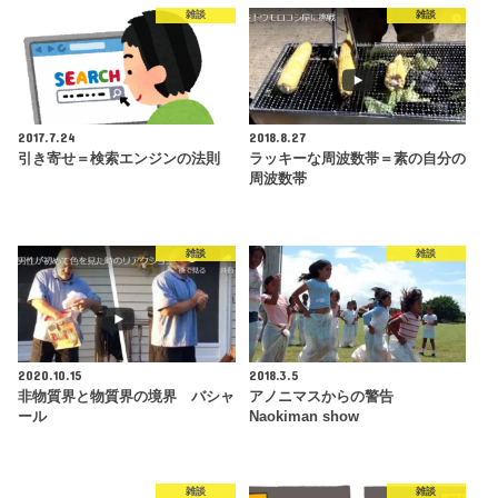
雑談
雑談
2017.7.24
2018.8.27
引き寄せ＝検索エンジンの法則
ラッキーな周波数帯＝素の自分の
周波数帯
雑談
雑談
2020.10.15
2018.3.5
非物質界と物質界の境界 バシャ
アノニマスからの警告
ール
Naokiman show
雑談
雑談