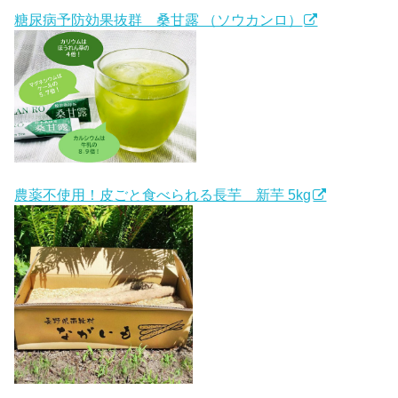
糖尿病予防効果抜群 桑甘露 （ソウカンロ）
農薬不使用！皮ごと食べられる長芋 新芋 5kg