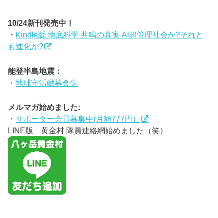
10/24新刊発売中！
・
Kindle版 地底科学 共鳴の真実 AI超管理社会か?それと
も進化か?
能登半島地震：
・
地球守活動募金先
メルマガ始めました:
・
サポーター会員募集中(月額777円）
LINE版 黄金村 隊員連絡網始めました（笑）