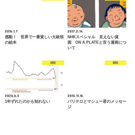
2016.1.7
2017.2.14
感動！ 世界で一番貧しい大統領
NHKスペシャル 見えない貧
の絵本
困 ON A PLATEと言う漫画につ
いて
雑談
雑談
2026.6.5
2015.11.16
1年ずれたのかも知れない
パリテロとマシュー君のメッセー
ジ