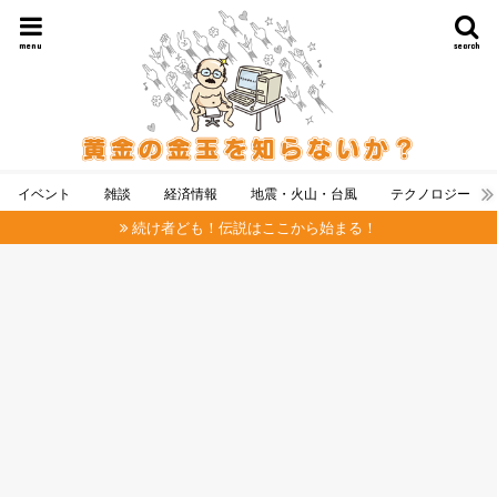
menu
search
イベント
雑談
経済情報
地震・火山・台風
テクノロジー
続け者ども！伝説はここから始まる！