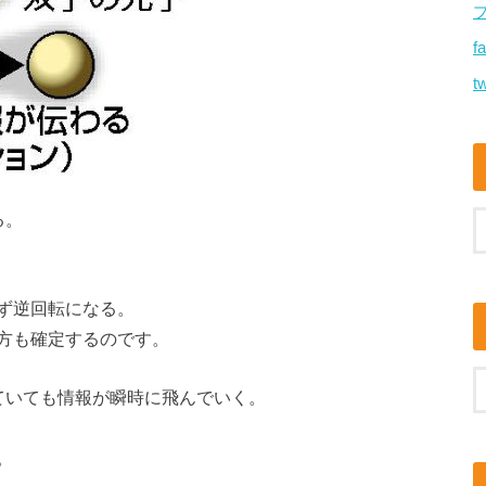
f
tw
る。
ず逆回転になる。
方も確定するのです。
ていても情報が瞬時に飛んでいく。
。