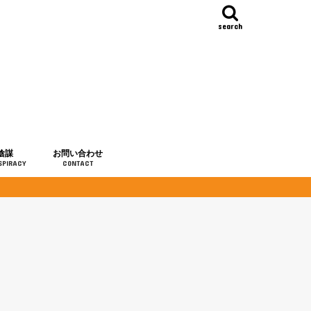
search
陰謀
お問い合わせ
SPIRACY
CONTACT
の歴史
・予言
メディア