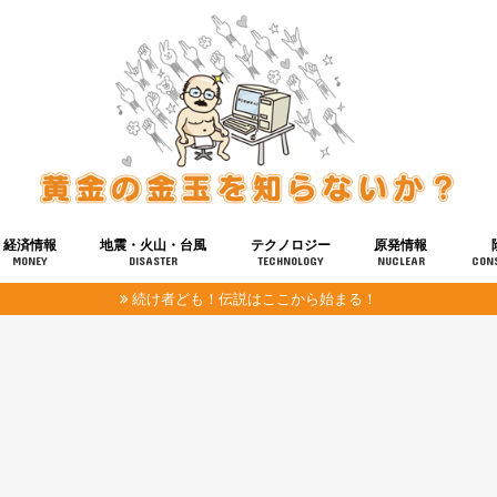
経済情報
地震・火山・台風
テクノロジー
原発情報
MONEY
DISASTER
TECHNOLOGY
NUCLEAR
CON
続け者ども！伝説はここから始まる！
報
健康
宇宙
奴ら
予知
洗脳