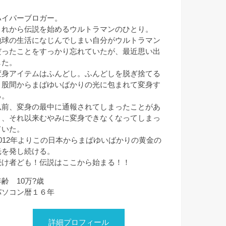
ハイパーブロガー。
これから伝説を始めるウルトラマンのひとり。
地球の生活になじんでしまい自分がウルトラマン
だったことをすっかり忘れていたが、最近思い出
した。
変身アイテムはふんどし。ふんどしを脱ぎ捨てる
と股間からまばゆいばかりの光に包まれて変身す
る。
以前、変身の最中に通報されてしまったことがあ
り、それ以来むやみに変身できなくなってしまっ
ていた。
2012年よりこの日本からまばゆいばかりの黄金の
光を発し続ける。
続け者ども！伝説はここから始まる！！
年齢 10万?歳
パソコン暦１６年
詳細プロフィール