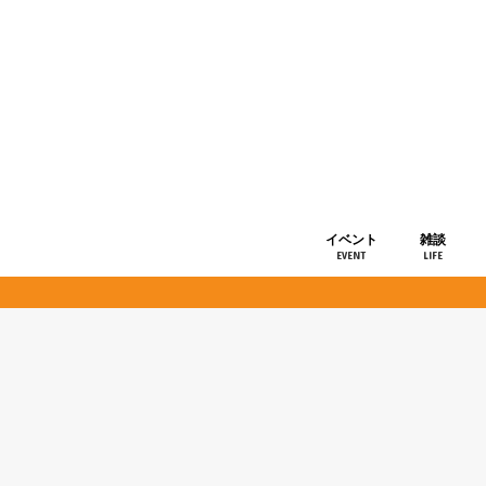
イベント
雑談
EVENT
LIFE
ショップ情
お知らせ