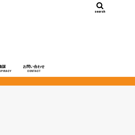
search
陰謀
お問い合わせ
SPIRACY
CONTACT
の歴史
・予言
メディア