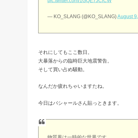
pic.twitter.com/1GQE7JClCW
— KO_SLANG (@KO_SLANG)
August 9
それにしてもここ数日。
大暴落からの臨時巨大地震警告。
そして買い占め騒動。
なんだか疲れちゃいますたね。
今日はバシャールさん貼っときます。
物質界は一時的な世界です。