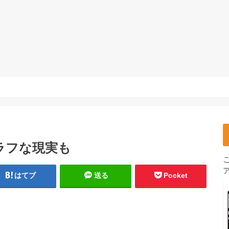
ラフな現実も
はてブ
送る
Pocket