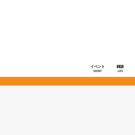
イベント
雑談
EVENT
LIFE
ショップ情
お知らせ