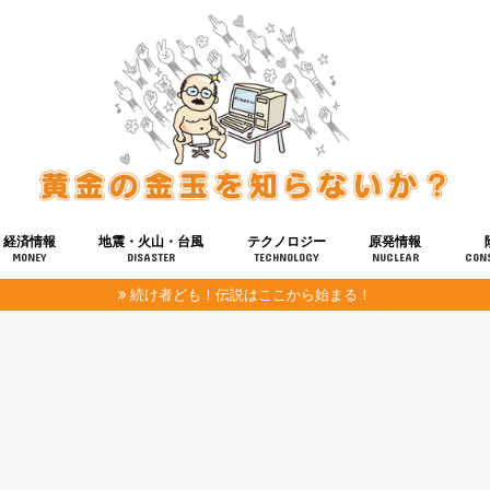
経済情報
地震・火山・台風
テクノロジー
原発情報
MONEY
DISASTER
TECHNOLOGY
NUCLEAR
CON
続け者ども！伝説はここから始まる！
報
健康
宇宙
奴ら
予知
洗脳