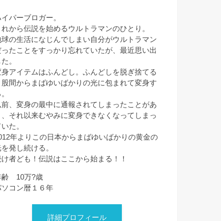
ハイパーブロガー。
これから伝説を始めるウルトラマンのひとり。
地球の生活になじんでしまい自分がウルトラマン
だったことをすっかり忘れていたが、最近思い出
した。
変身アイテムはふんどし。ふんどしを脱ぎ捨てる
と股間からまばゆいばかりの光に包まれて変身す
る。
以前、変身の最中に通報されてしまったことがあ
り、それ以来むやみに変身できなくなってしまっ
ていた。
2012年よりこの日本からまばゆいばかりの黄金の
光を発し続ける。
続け者ども！伝説はここから始まる！！
年齢 10万?歳
パソコン暦１６年
詳細プロフィール