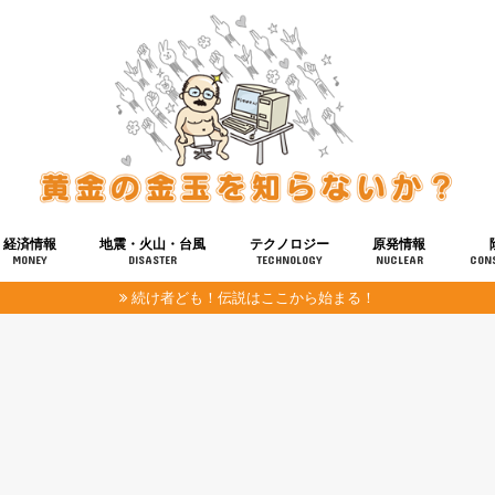
経済情報
地震・火山・台風
テクノロジー
原発情報
MONEY
DISASTER
TECHNOLOGY
NUCLEAR
CON
続け者ども！伝説はここから始まる！
報
健康
宇宙
奴ら
予知
洗脳