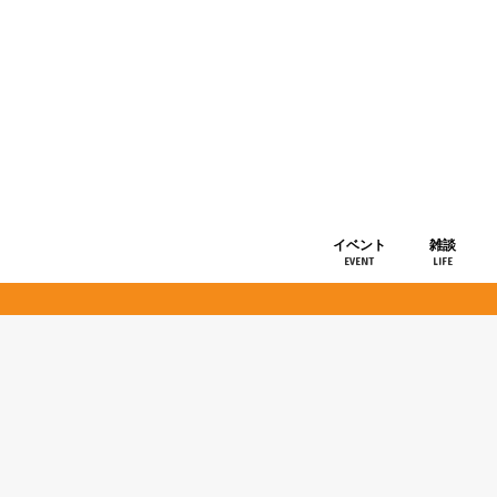
イベント
雑談
EVENT
LIFE
ショップ情
お知らせ