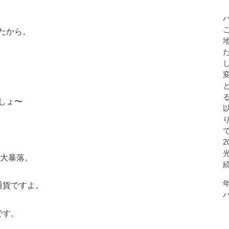
たから。
しょ〜
ら大暴落。
通貨ですよ。
です。