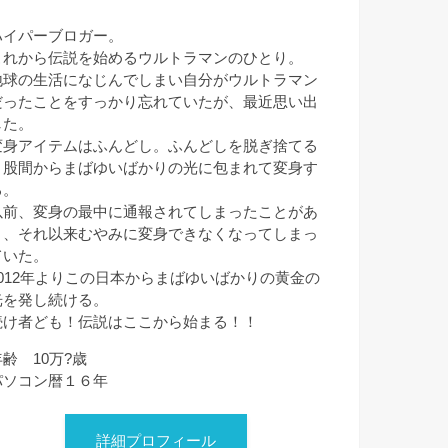
ハイパーブロガー。
これから伝説を始めるウルトラマンのひとり。
地球の生活になじんでしまい自分がウルトラマン
だったことをすっかり忘れていたが、最近思い出
した。
変身アイテムはふんどし。ふんどしを脱ぎ捨てる
と股間からまばゆいばかりの光に包まれて変身す
る。
以前、変身の最中に通報されてしまったことがあ
り、それ以来むやみに変身できなくなってしまっ
ていた。
2012年よりこの日本からまばゆいばかりの黄金の
光を発し続ける。
続け者ども！伝説はここから始まる！！
年齢 10万?歳
パソコン暦１６年
詳細プロフィール