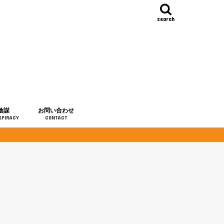
search
陰謀
お問い合わせ
SPIRACY
CONTACT
の歴史
・予言
メディア